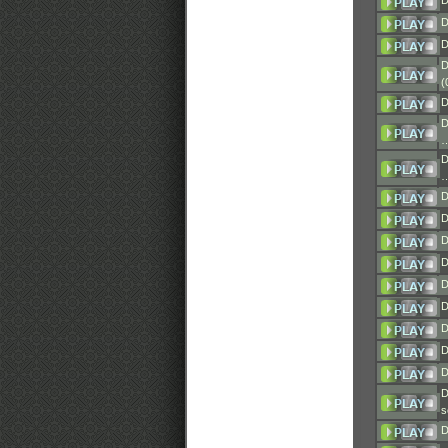
D
D
D
D
(
D
D
D
D
D
D
D
D
D
D
D
D
D
s
D