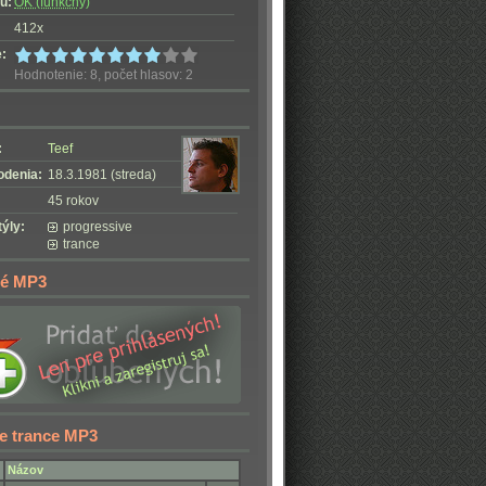
u:
OK (funkčný)
412x
:
Hodnotenie: 8, počet hlasov: 2
:
Teef
odenia:
18.3.1981 (streda)
45 rokov
ýly:
progressive
trance
é MP3
e trance MP3
Názov