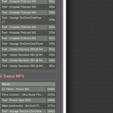
Teef - Irregular Podcast 006
332x
Teef - Irregular Podcast 005
309x
Teef - Irregular Podcast 004
299x
Teef - Voyage TwoZeroOneFour
376x
(Y…
Teef - Irregular Podcast 003
337x
Teef - Irregular Podcast 002
370x
Teef - Irregular Podcast 001
417x
Teef - Voyage TwoZeroOneThree
376x
Teef - Utopia Sessions 063 @ AH…
563x
Teef - Utopia Sessions 062 @ AH…
434x
Teef - Utopia Sessions 061 @ AH…
400x
Teef - Utopia Sessions 060 @ AH…
451x
é Trance MP3
Názov
DJ Tiësto - Power Mix
5935x
Ferry Corsten - Ultra Music Fes…
2233x
Teef - Promo Sept 2009
1930x
Milan Lieskovsky - live from Fl…
1771x
Teef - Voyage TwoZeroZeroNine
1642x