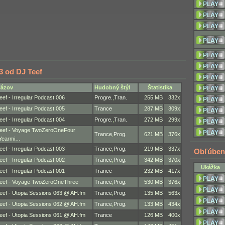
3 od DJ Teef
ázov
Hudobný štýl
Štatistika
eef - Irregular Podcast 006
Progre.
,
Tran.
255 MB
332x
eef - Irregular Podcast 005
Trance
287 MB
309x
eef - Irregular Podcast 004
Progre.
,
Tran.
272 MB
299x
eef - Voyage TwoZeroOneFour
Trance
,
Prog.
621 MB
376x
Yearmi…
eef - Irregular Podcast 003
Trance
,
Prog.
219 MB
337x
Obľúben
eef - Irregular Podcast 002
Trance
,
Prog.
342 MB
370x
Ukážka
eef - Irregular Podcast 001
Trance
232 MB
417x
eef - Voyage TwoZeroOneThree
Trance
,
Prog.
530 MB
376x
eef - Utopia Sessions 063 @ AH.fm
Trance
,
Prog.
135 MB
563x
eef - Utopia Sessions 062 @ AH.fm
Trance
,
Prog.
133 MB
434x
eef - Utopia Sessions 061 @ AH.fm
Trance
126 MB
400x