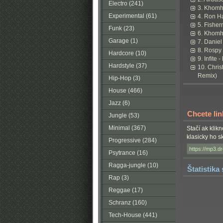
Electro (241)
3. Khomha
Experimental (61)
4. Ron Ha
5. Fisher
Funk (23)
6. Khomha
Garage (1)
7. Daniel
8. Rospy 
Hardcore (10)
9. Infite
Hardstyle (37)
10. Chris
Remix)
Hip-Hop (3)
House (466)
Jazz (6)
Chcete li
Jungle (53)
Minimal (367)
Stačí ak klik
klasicky ho 
Progressive (284)
Psytrance (16)
Ragga-jungle (10)
Štatistika
Rap (3)
Reggae (17)
Schranz (160)
Tech-House (441)