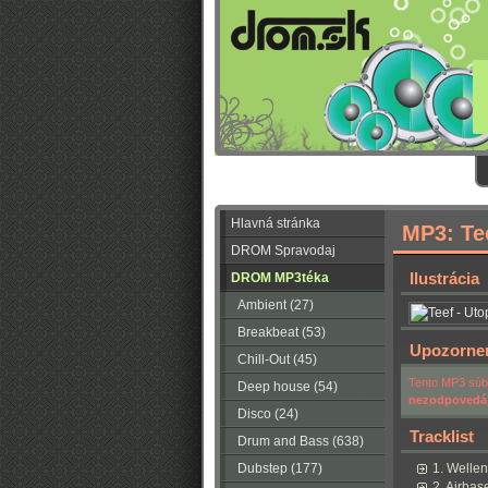
Hlavná stránka
MP3: Te
DROM Spravodaj
Ilustrácia
DROM MP3téka
Ambient (27)
Breakbeat (53)
Upozorne
Chill-Out (45)
Tento MP3 súbo
Deep house (54)
nezodpovedá
Disco (24)
Tracklist
Drum and Bass (638)
Dubstep (177)
1. Welle
2. Airbas