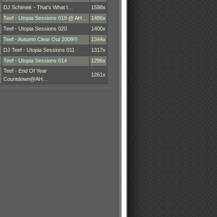
DJ Schimek - That's What I…
1598x
Teef - Utopia Sessions 019 @ AH…
1486x
Teef - Utopia Sessions 020
1400x
Teef - Autumn Clear Out 2009!!!
1344x
DJ Teef - Utopia Sessions 011
1317x
Teef - Utopia Sessions 014
1296x
Teef - End Of Year
1261x
Countdown@AH…