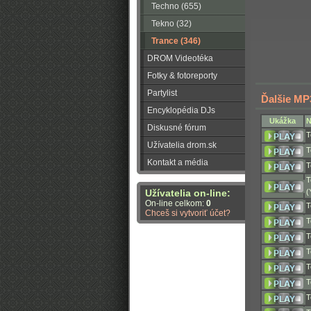
Techno (655)
Tekno (32)
Trance (346)
DROM Videotéka
Fotky & fotoreporty
Partylist
Ďalšie MP
Encyklopédia DJs
Ukážka
N
Diskusné fórum
T
Užívatelia drom.sk
T
Kontakt a média
T
T
(
Užívatelia on-line:
On-line celkom:
0
T
Chceš si vytvoriť účet?
T
T
T
T
T
T