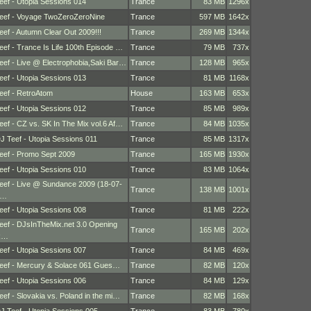
eef - Utopia Sessions 014
Trance
83 MB
1296x
eef - Voyage TwoZeroZeroNine
Trance
597 MB
1642x
eef - Autumn Clear Out 2009!!!
Trance
269 MB
1344x
eef - Trance Is Life 100th Episode …
Trance
79 MB
737x
eef - Live @ Electrophobia,Saki Bar…
Trance
128 MB
965x
eef - Utopia Sessions 013
Trance
81 MB
1168x
eef - RetroAtom
House
163 MB
653x
eef - Utopia Sessions 012
Trance
85 MB
989x
eef - CZ vs. SK In The Mix vol.6 Af…
Trance
84 MB
1035x
J Teef - Utopia Sessions 011
Trance
85 MB
1317x
eef - Promo Sept 2009
Trance
165 MB
1930x
eef - Utopia Sessions 010
Trance
83 MB
1064x
eef - Live @ Sundance 2009 (18-07-
Trance
138 MB
1001x
2…
eef - Utopia Sessions 008
Trance
81 MB
222x
eef - DJsInTheMix.net 3.0 Opening
Trance
165 MB
202x
R…
eef - Utopia Sessions 007
Trance
84 MB
469x
eef - Mercury & Solace 061 Gues…
Trance
82 MB
120x
eef - Utopia Sessions 006
Trance
84 MB
129x
eef - Slovakia vs. Poland in the mi…
Trance
82 MB
168x