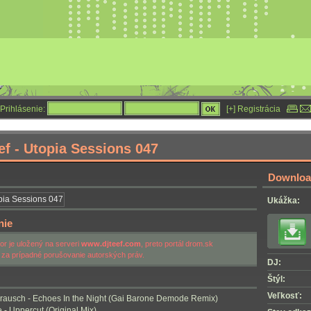
Prihlásenie:
[+] Registrácia
ef - Utopia Sessions 047
Download
Ukážka:
nie
r je uložený na serveri
www.djteef.com
, preto portál drom.sk
za prípadné porušovanie autorských práv.
DJ:
Štýl:
Veľkosť:
nrausch - Echoes In the Night (Gai Barone Demode Remix)
e - Uppercut (Original Mix)