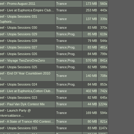
eef - Promo August 2011
Trance
173 MB
560x
eef - Live at Euphorica Empire Club…
Trance
253 MB
443x
eef - Utopia Sessions 031
Trance
137 MB
339x
Euphoric…
eef - Utopia Sessions 030
Trance
83 MB
370x
eef - Utopia Sessions 029
Trance
,
Prog.
85 MB
619x
eef - Utopia Sessions 028
Trance
79 MB
544x
eef - Utopia Sessions 027
Trance
,
Prog.
83 MB
481x
eef - Utopia Sessions 026
Trance
,
Prog.
84 MB
799x
eef - Voyage TwoZeroOneZero
Trance
,
Prog.
570 MB
841x
eef - Utopia Sessions 025
Trance
,
Prog.
82 MB
588x
eef - End Of Year Countdown 2010
Trance
140 MB
708x
t…
eef - Utopia Sessions 024
Trance
,
Prog.
84 MB
853x
eef - Live at Euphorica,Cotton Club…
Trance
402 MB
742x
eef - Utopia Sessions 023
Trance
82 MB
645x
eef - Paul Van Dyk Contest Mix
Trance
44 MB
1224x
eef - Launch Party @
Trance
169 MB
594x
niversaldance…
eef - A State of Trance 450 Contest…
Trance
80 MB
821x
eef - Utopia Sessions 015
Trance
83 MB
1147x