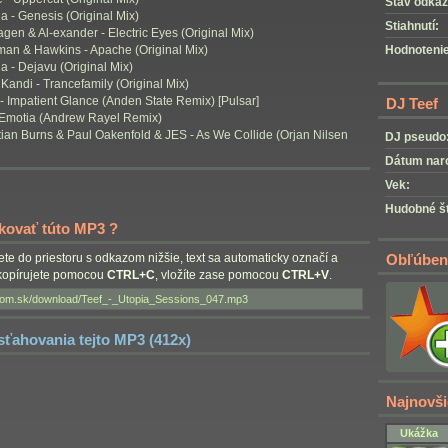
Stav odkaz
 - Genesis (Original Mix)
Stiahnutí:
gen & Al-exander - Electric Eyes (Original Mix)
man & Hawkins - Apache (Original Mix)
Hodnotenie
 - Dejavu (Original Mix)
 Kandi - Trancefamily (Original Mix)
- Impatient Glance (Anden State Remix) [Pulsar]
DJ Teef
 - Emotia (Andrew Rayel Remix)
tian Burns & Paul Oakenfold & JES - As We Collide (Orjan Nilsen
DJ pseudo
Dátum nar
Vek:
Hudobné št
nkovať túto MP3 ?
nete do priestoru s odkazom nižšie, text sa automaticky označí a
Obľúben
skopírujete pomocou
CTRL+C
, vložíte zase pomocou
CTRL+V
.
 sťahovania tejto MP3 (412x)
Najnovši
Ukážka