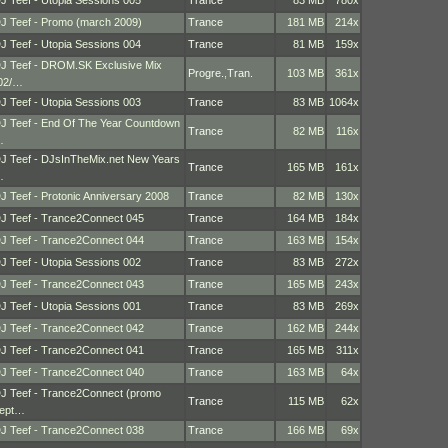
J Teef - Utopia Sessions 005
Trance
83 MB
780x
J Teef - Promo (march 2009)
Trance
181 MB
214x
J Teef - Utopia Sessions 004
Trance
81 MB
159x
J Teef - DROM.SK Exclusive Mix
Progre.
,
Tran.
103 MB
361x
02/…
J Teef - Utopia Sessions 003
Trance
83 MB
1064x
J Teef - End Of The Year Countdown
Trance
82 MB
116x
…
J Teef - DJsInTheMix.net New Years
Trance
165 MB
161x
…
J Teef - Protonic Anniversary 2008
Trance
82 MB
130x
J Teef - Trance2Connect 045
Trance
164 MB
184x
J Teef - Trance2Connect 044
Trance
163 MB
154x
J Teef - Utopia Sessions 002
Trance
83 MB
272x
J Teef - Trance2Connect 043
Trance
165 MB
243x
J Teef - Utopia Sessions 001
Trance
83 MB
269x
J Teef - Trance2Connect 042
Trance
162 MB
244x
J Teef - Trance2Connect 041
Trance
165 MB
311x
J Teef - Trance2Connect 040
Trance
163 MB
64x
J Teef - Trance2Connect (promo
Trance
115 MB
62x
ept…
J Teef - Trance2Connect 038
Trance
166 MB
69x