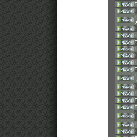
T
T
T
(
T
T
T
T
T
T
T
T
a
T
T
T
T
T
U
T
T