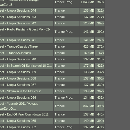
Trance
,
Prog.
1 043 MB
365x
woZeroZ…
eef - Utopia Sessions 044
Trance
138 MB
312x
eef - Utopia Sessions 043
Trance
137 MB
277x
eef - Utopia Sessions 042
Trance
125 MB
369x
eef - Radio Piestany Guest Mix (02-
Trance
,
Prog.
141 MB
392x
…
eef - Utopia Sessions 041
Trance
141 MB
260x
eef - TranceClassicsThree
Trance
423 MB
276x
eef - Trance2Classics
Trance
160 MB
167x
eef - Utopia Sessions 040
Trance
132 MB
315x
eef - In Search Of Sunrise vol.10 C…
Trance
177 MB
427x
eef - Utopia Sessions 039
Trance
133 MB
332x
eef - Utopia Sessions 038
Trance
137 MB
300x
eef - Utopia Sessions 037
Trance
137 MB
330x
eef - Slovakia in the Mix vol.2
Trance
139 MB
362x
eef - Utopia Sessions 036
Trance
,
Prog.
134 MB
437x
eef - Yearmix 2011 (Voyage
Trance
847 MB
493x
woZeroO…
eef - End Of Year Countdown 2011
Trance
137 MB
446x
eef - Utopia Sessions 035
Trance
140 MB
390x
eef - Utopia Sessions 032
Trance
,
Prog.
137 MB
471x