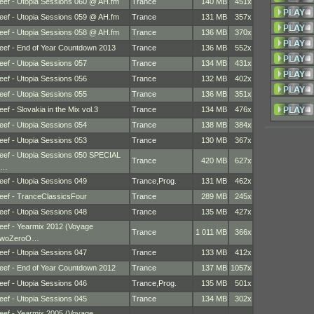
eef - Utopia Sessions 060 @ AH.fm
Trance
140 MB
451x
eef - Utopia Sessions 059 @ AH.fm
Trance
131 MB
357x
eef - Utopia Sessions 058 @ AH.fm
Trance
136 MB
370x
eef - End of Year Countdown 2013
Trance
136 MB
552x
eef - Utopia Sessions 057
Trance
134 MB
431x
eef - Utopia Sessions 056
Trance
132 MB
402x
eef - Utopia Sessions 055
Trance
136 MB
351x
eef - Slovakia in the Mix vol.3
Trance
134 MB
476x
eef - Utopia Sessions 054
Trance
138 MB
384x
eef - Utopia Sessions 053
Trance
130 MB
367x
eef - Utopia Sessions 050 SPECIAL
Trance
420 MB
627x
E…
eef - Utopia Sessions 049
Trance
,
Prog.
131 MB
462x
eef - TranceClassicsFour
Trance
289 MB
245x
eef - Utopia Sessions 048
Trance
135 MB
427x
eef - Yearmix 2012 (Voyage
Trance
1 011 MB
366x
woZeroO…
eef - Utopia Sessions 047
Trance
133 MB
412x
eef - End of Year Countdown 2012
Trance
137 MB
1057x
eef - Utopia Sessions 046
Trance
,
Prog.
135 MB
501x
eef - Utopia Sessions 045
Trance
134 MB
302x
eef - Yearmix 2005 (Voyage