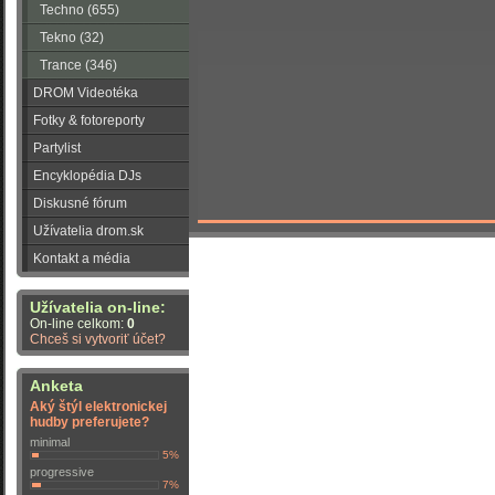
Techno (655)
Tekno (32)
Trance (346)
DROM Videotéka
Fotky & fotoreporty
Partylist
Encyklopédia DJs
Diskusné fórum
Užívatelia drom.sk
Kontakt a média
Užívatelia on-line:
On-line celkom:
0
Chceš si vytvoriť účet?
Anketa
Aký štýl elektronickej
hudby preferujete?
minimal
5%
progressive
7%