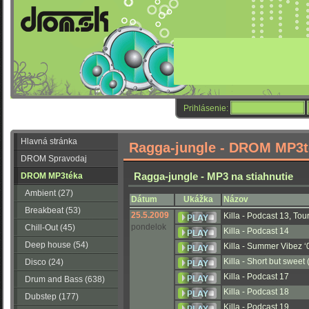
Prihlásenie:
Hlavná stránka
Ragga-jungle - DROM MP3t
DROM Spravodaj
Ragga-jungle - MP3 na stiahnutie
DROM MP3téka
Ambient (27)
Dátum
Ukážka
Názov
Breakbeat (53)
25.5.2009
Killa - Podcast 13, To
pondelok
Chill-Out (45)
Killa - Podcast 14
Deep house (54)
Killa - Summer Vibez ‘
Killa - Short but sweet
Disco (24)
Killa - Podcast 17
Drum and Bass (638)
Killa - Podcast 18
Dubstep (177)
Killa - Podcast 19