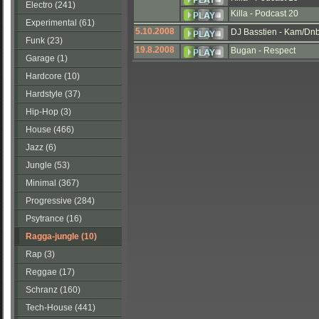
Electro (241)
Killa - Podcast 20
Experimental (61)
5.10.2008
DJ Basstien - Kam/D
Funk (23)
19.8.2008
Bugan - Respect
Garage (1)
Hardcore (10)
Hardstyle (37)
Hip-Hop (3)
House (466)
Jazz (6)
Jungle (53)
Minimal (367)
Progressive (284)
Psytrance (16)
Ragga-jungle (10)
Rap (3)
Reggae (17)
Schranz (160)
Tech-House (441)