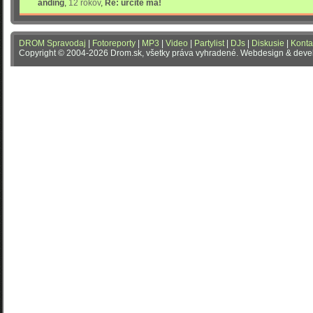
anding
,
12 rokov
,
Re: určite má!
DROM Spravodaj
|
Fotoreporty
|
MP3
|
Video
|
Partylist
|
DJs
|
Diskusie
|
Konta
Copyright © 2004-2026 Drom.sk, všetky práva vyhradené. Webdesign & dev