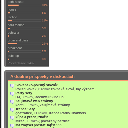
tech-house
31%
house
6%
techno
11%
hard techno
5%
schranz
2%
drum and bass
27%
breakbeat
2%
dubstep
3%
Počet hlasov: 2492
Aktuálne príspevky v diskusiách
Slovensko-poľský slovník
PolishSlovak
,
8 rokov
,
rovnaké slová, iný význam
Party sety
OJ
,
8 rokov
,
Rockwell Subclub
Zaujímavé web stránky
konti
,
11 rokov
,
Zaujímavé stránky
Trance Sety
goatrance
,
11 rokov
,
Trance Radio Channels
kúpa a predaj zbožia
Mirec
,
11 rokov
,
pokazeny hardisc
Ma zmysel prestať fajčiť ???