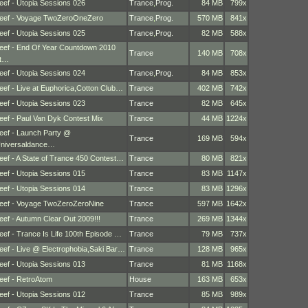
eef - Utopia Sessions 026
Trance
,
Prog.
84 MB
799x
eef - Voyage TwoZeroOneZero
Trance
,
Prog.
570 MB
841x
eef - Utopia Sessions 025
Trance
,
Prog.
82 MB
588x
eef - End Of Year Countdown 2010
Trance
140 MB
708x
t…
eef - Utopia Sessions 024
Trance
,
Prog.
84 MB
853x
eef - Live at Euphorica,Cotton Club…
Trance
402 MB
742x
eef - Utopia Sessions 023
Trance
82 MB
645x
eef - Paul Van Dyk Contest Mix
Trance
44 MB
1224x
eef - Launch Party @
Trance
169 MB
594x
niversaldance…
eef - A State of Trance 450 Contest…
Trance
80 MB
821x
eef - Utopia Sessions 015
Trance
83 MB
1147x
eef - Utopia Sessions 014
Trance
83 MB
1296x
eef - Voyage TwoZeroZeroNine
Trance
597 MB
1642x
eef - Autumn Clear Out 2009!!!
Trance
269 MB
1344x
eef - Trance Is Life 100th Episode …
Trance
79 MB
737x
eef - Live @ Electrophobia,Saki Bar…
Trance
128 MB
965x
eef - Utopia Sessions 013
Trance
81 MB
1168x
eef - RetroAtom
House
163 MB
653x
eef - Utopia Sessions 012
Trance
85 MB
989x