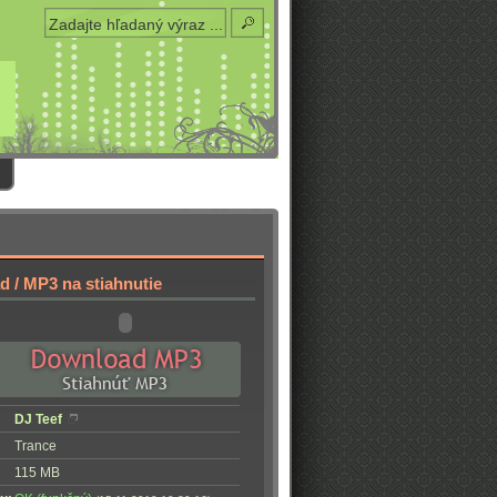
 / MP3 na stiahnutie
DJ Teef
Trance
115 MB