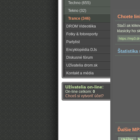
Techno (655)
Tekno (32)
Chcete li
Trance (346)
Stačí ak klik
DROM Videotéka
klasicky ho 
Fotky & fotoreporty
Partylist
Encyklopédia DJs
Štatistika
Diskusné fórum
Užívatelia drom.sk
Kontakt a média
Užívatelia on-line:
On-line celkom:
0
Chceš si vytvoriť účet?
Ďalšie MP
Ukážka
N