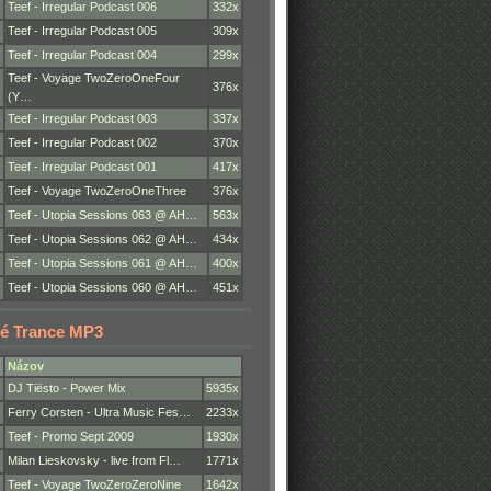
Teef - Irregular Podcast 006
332x
Teef - Irregular Podcast 005
309x
Teef - Irregular Podcast 004
299x
Teef - Voyage TwoZeroOneFour
376x
(Y…
Teef - Irregular Podcast 003
337x
Teef - Irregular Podcast 002
370x
Teef - Irregular Podcast 001
417x
Teef - Voyage TwoZeroOneThree
376x
Teef - Utopia Sessions 063 @ AH…
563x
Teef - Utopia Sessions 062 @ AH…
434x
Teef - Utopia Sessions 061 @ AH…
400x
Teef - Utopia Sessions 060 @ AH…
451x
é Trance MP3
Názov
DJ Tiësto - Power Mix
5935x
Ferry Corsten - Ultra Music Fes…
2233x
Teef - Promo Sept 2009
1930x
Milan Lieskovsky - live from Fl…
1771x
Teef - Voyage TwoZeroZeroNine
1642x