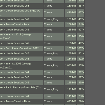
eef - Utopia Sessions 054
Trance
138 MB
384x
eef - Utopia Sessions 053
Trance
130 MB
367x
eef - Utopia Sessions 050 SPECIAL
Trance
420 MB
627x
E…
eef - Utopia Sessions 049
Trance
,
Prog.
131 MB
462x
eef - TranceClassicsFour
Trance
289 MB
245x
eef - Utopia Sessions 048
Trance
135 MB
427x
eef - Yearmix 2012 (Voyage
Trance
1 011 MB
366x
woZeroO…
eef - Utopia Sessions 047
Trance
133 MB
412x
eef - End of Year Countdown 2012
Trance
137 MB
1057x
eef - Utopia Sessions 046
Trance
,
Prog.
135 MB
501x
eef - Utopia Sessions 045
Trance
134 MB
302x
eef - Yearmix 2005 (Voyage
Trance
,
Prog.
1 043 MB
365x
woZeroZ…
eef - Utopia Sessions 044
Trance
138 MB
312x
eef - Utopia Sessions 043
Trance
137 MB
277x
eef - Utopia Sessions 042
Trance
125 MB
369x
eef - Radio Piestany Guest Mix (02-
Trance
,
Prog.
141 MB
392x
…
eef - Utopia Sessions 041
Trance
141 MB
260x
eef - TranceClassicsThree
Trance
423 MB
276x