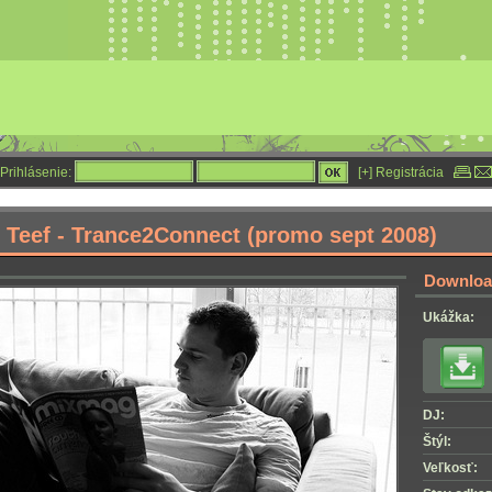
Prihlásenie:
[+] Registrácia
 Teef - Trance2Connect (promo sept 2008)
Download
Ukážka:
DJ:
Štýl:
Veľkosť: