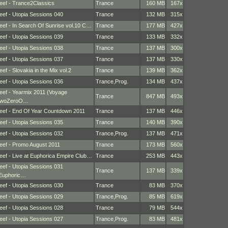
eef - Trance2Classics
Trance
160 MB
167x
eef - Utopia Sessions 040
Trance
132 MB
315x
eef - In Search Of Sunrise vol.10 C…
Trance
177 MB
427x
eef - Utopia Sessions 039
Trance
133 MB
332x
eef - Utopia Sessions 038
Trance
137 MB
300x
eef - Utopia Sessions 037
Trance
137 MB
330x
eef - Slovakia in the Mix vol.2
Trance
139 MB
362x
eef - Utopia Sessions 036
Trance
,
Prog.
134 MB
437x
eef - Yearmix 2011 (Voyage
Trance
847 MB
493x
woZeroO…
eef - End Of Year Countdown 2011
Trance
137 MB
446x
eef - Utopia Sessions 035
Trance
140 MB
390x
eef - Utopia Sessions 032
Trance
,
Prog.
137 MB
471x
eef - Promo August 2011
Trance
173 MB
560x
eef - Live at Euphorica Empire Club…
Trance
253 MB
443x
eef - Utopia Sessions 031
Trance
137 MB
339x
Euphoric…
eef - Utopia Sessions 030
Trance
83 MB
370x
eef - Utopia Sessions 029
Trance
,
Prog.
85 MB
619x
eef - Utopia Sessions 028
Trance
79 MB
544x
eef - Utopia Sessions 027
Trance
,
Prog.
83 MB
481x