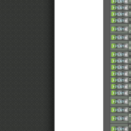
T
D
T
T
T
T
T
T
T
T
T
D
D
D
D
(
D
D
D