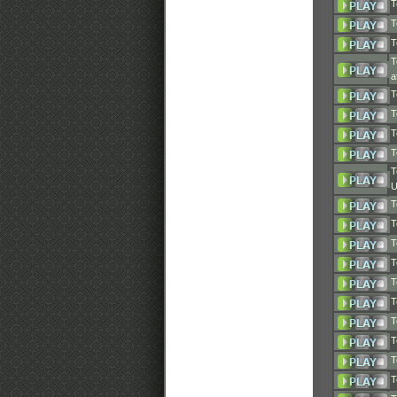
T
T
T
T
a
T
T
T
T
T
U
T
T
T
T
T
T
T
T
T
T