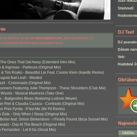
Stav odkaz
Stiahnutí:
Hodnotenie
nie
DJ Teef
r je uložený na serveri
www.djteef.com
, preto portál drom.sk
DJ pseudo
za prípadné porušovanie autorských práv.
Dátum nar
Vek:
- The Ones That Get Away (Extended Intro Mix)
Hudobné št
o & Ingrosso - Partouze (Original Mix)
& Tim Royko - Beautiful Lie Feat. Cosmo Klein (Inpetto Remix)
Duguid feat Leah - Wasted
Obľúben
azil - Crossroads (Original Mix)
lrunners Featuring Julie Thompson - These Shoulders (Club Mix)
l Woods - Musical Madness (Take One)
e - Batignolles Blues (featuring Ludovic Meyer)
an Riel & Claudia Cazacu - Contrasts (Original Mix)
n Pres Fyrsta - If Not Me (Mr Pit Remix)
e Eide - Only When I Sleep (Original Mix)
Bolier feat. Simon Binkenborn - I Finally Found (Ibiza Sunset Mix)
Najnovši
rheadz - Day At The Beach (Original Mix)
o Fernandez - Let It Go (Vocal Mix)
Ukážka