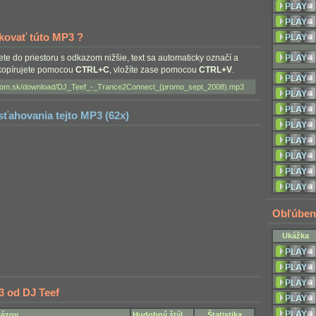
nkovať túto MP3 ?
nete do priestoru s odkazom nižšie, text sa automaticky označí a
skopírujete pomocou
CTRL+C
, vložíte zase pomocou
CTRL+V
.
 sťahovania tejto MP3 (62x)
Obľúben
Ukážka
3 od DJ Teef
ázov
Hudobný štýl
Štatistika