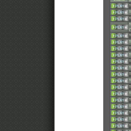
T
T
T
T
(
T
T
T
T
T
T
T
T
T
T
T
T
T
T
T