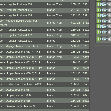
eef - Irregular Podcast 006
Progre.
,
Tran.
255 MB
332x
eef - Irregular Podcast 005
Trance
287 MB
309x
eef - Irregular Podcast 004
Progre.
,
Tran.
272 MB
299x
eef - Voyage TwoZeroOneFour
Trance
,
Prog.
621 MB
376x
Yearmi…
eef - Irregular Podcast 003
Trance
,
Prog.
219 MB
337x
eef - Irregular Podcast 002
Trance
,
Prog.
342 MB
370x
eef - Irregular Podcast 001
Trance
232 MB
417x
eef - Voyage TwoZeroOneThree
Trance
,
Prog.
530 MB
376x
eef - Utopia Sessions 063 @ AH.fm
Trance
,
Prog.
135 MB
563x
eef - Utopia Sessions 062 @ AH.fm
Trance
,
Prog.
133 MB
434x
eef - Utopia Sessions 061 @ AH.fm
Trance
126 MB
400x
eef - Utopia Sessions 060 @ AH.fm
Trance
140 MB
451x
eef - Utopia Sessions 059 @ AH.fm
Trance
131 MB
357x
eef - Utopia Sessions 058 @ AH.fm
Trance
136 MB
370x
eef - End of Year Countdown 2013
Trance
136 MB
552x
eef - Utopia Sessions 057
Trance
134 MB
431x
eef - Utopia Sessions 056
Trance
132 MB
402x
eef - Utopia Sessions 055
Trance
136 MB
351x
eef - Slovakia in the Mix vol.3
Trance
134 MB
476x