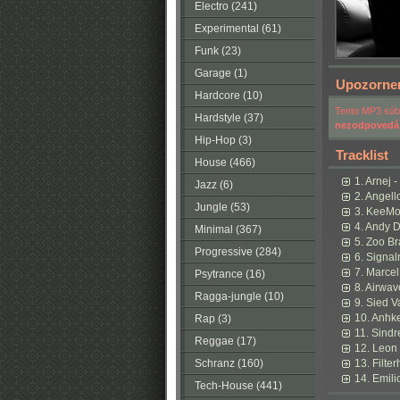
Electro (241)
Experimental (61)
Funk (23)
Garage (1)
Upozorne
Hardcore (10)
Tento MP3 súbo
Hardstyle (37)
nezodpovedá
Hip-Hop (3)
Tracklist
House (466)
1. Arnej 
Jazz (6)
2. Angell
Jungle (53)
3. KeeMo 
4. Andy 
Minimal (367)
5. Zoo Br
Progressive (284)
6. Signa
7. Marce
Psytrance (16)
8. Airwav
Ragga-jungle (10)
9. Sied V
10. Anhke
Rap (3)
11. Sindr
Reggae (17)
12. Leon 
Schranz (160)
13. Filte
14. Emili
Tech-House (441)