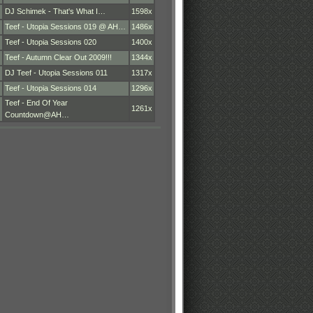
DJ Schimek - That's What I…
1598x
Teef - Utopia Sessions 019 @ AH…
1486x
Teef - Utopia Sessions 020
1400x
Teef - Autumn Clear Out 2009!!!
1344x
DJ Teef - Utopia Sessions 011
1317x
Teef - Utopia Sessions 014
1296x
Teef - End Of Year
1261x
Countdown@AH…