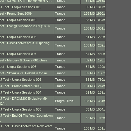
eef - CZ vs. SK In The Mix vol.6 Af…
Trance
84 MB
1035x
J Teef - Utopia Sessions 011
Trance
85 MB
1317x
eef - Promo Sept 2009
Trance
165 MB
1930x
eef - Utopia Sessions 010
Trance
83 MB
1064x
eef - Live @ Sundance 2009 (18-07-
Trance
138 MB
1001x
2…
eef - Utopia Sessions 008
Trance
81 MB
222x
eef - DJsInTheMix.net 3.0 Opening
Trance
165 MB
202x
R…
eef - Utopia Sessions 007
Trance
84 MB
469x
eef - Mercury & Solace 061 Gues…
Trance
82 MB
120x
eef - Utopia Sessions 006
Trance
84 MB
129x
eef - Slovakia vs. Poland in the mi…
Trance
82 MB
168x
J Teef - Utopia Sessions 005
Trance
83 MB
780x
J Teef - Promo (march 2009)
Trance
181 MB
214x
J Teef - Utopia Sessions 004
Trance
81 MB
159x
J Teef - DROM.SK Exclusive Mix
Progre.
,
Tran.
103 MB
361x
02/…
J Teef - Utopia Sessions 003
Trance
83 MB
1064x
J Teef - End Of The Year Countdown
Trance
82 MB
116x
…
J Teef - DJsInTheMix.net New Years
Trance
165 MB
161x