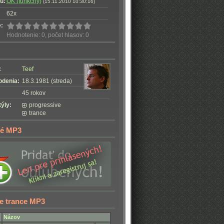
u:
OK (funkčný)
(15.11.2010 10:30:16)
62x
:
Hodnotenie: 0, počet hlasov: 0
:
Teef
odenia:
18.3.1981 (streda)
45 rokov
ýly:
progressive
trance
é MP3
e trance MP3
Názov