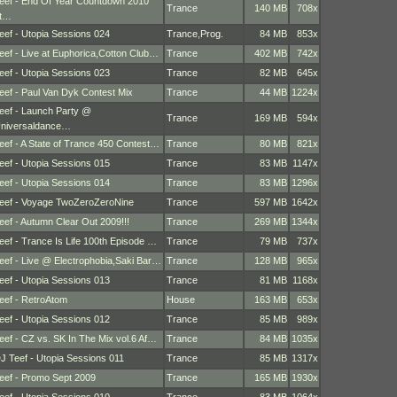
eef - End Of Year Countdown 2010
Trance
140 MB
708x
t…
eef - Utopia Sessions 024
Trance
,
Prog.
84 MB
853x
eef - Live at Euphorica,Cotton Club…
Trance
402 MB
742x
eef - Utopia Sessions 023
Trance
82 MB
645x
eef - Paul Van Dyk Contest Mix
Trance
44 MB
1224x
eef - Launch Party @
Trance
169 MB
594x
niversaldance…
eef - A State of Trance 450 Contest…
Trance
80 MB
821x
eef - Utopia Sessions 015
Trance
83 MB
1147x
eef - Utopia Sessions 014
Trance
83 MB
1296x
eef - Voyage TwoZeroZeroNine
Trance
597 MB
1642x
eef - Autumn Clear Out 2009!!!
Trance
269 MB
1344x
eef - Trance Is Life 100th Episode …
Trance
79 MB
737x
eef - Live @ Electrophobia,Saki Bar…
Trance
128 MB
965x
eef - Utopia Sessions 013
Trance
81 MB
1168x
eef - RetroAtom
House
163 MB
653x
eef - Utopia Sessions 012
Trance
85 MB
989x
eef - CZ vs. SK In The Mix vol.6 Af…
Trance
84 MB
1035x
J Teef - Utopia Sessions 011
Trance
85 MB
1317x
eef - Promo Sept 2009
Trance
165 MB
1930x