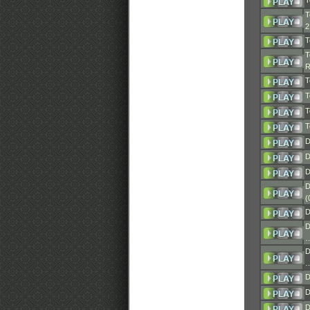
T
T
T
T
T
T
T
T
D
D
D
D
(
D
D
D
D
D
D