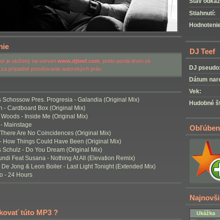
Stav odkaz
Stiahnutí:
Hodnotenie
nie
DJ Teef
r je uložený na serveri
www.djteef.com
, preto portál drom.sk
DJ pseudo
za prípadné porušovanie autorských práv.
Dátum nar
Vek:
 Schossow Pres. Progresia - Galandia (Original Mix)
Hudobné št
h - Cardboard Box (Original Mix)
 Woods - Inside Me (Original Mix)
 - Mainstage
Obľúben
- There Are No Coincidences (Original Mix)
 - How Things Could Have Been (Original Mix)
 Schulz - Do You Dream (Original Mix)
ndi Feat Susana - Nothing At All (Elevation Remix)
De Jong & Leon Boiler - Last Light Tonight (Extended Mix)
o - 24 Hours
Najnovši
nkovať túto MP3 ?
Ukážka