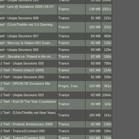
eef - Utopia Sessions 010
Trance
83 MB
1064x
eef - Live @ Sundance 2009 (18-07-
Trance
138 MB
1001x
2…
eef - Utopia Sessions 008
Trance
81 MB
222x
eef - DJsInTheMix.net 3.0 Opening
Trance
165 MB
202x
R…
eef - Utopia Sessions 007
Trance
84 MB
469x
eef - Mercury & Solace 061 Gues…
Trance
82 MB
120x
eef - Utopia Sessions 006
Trance
84 MB
129x
eef - Slovakia vs. Poland in the mi…
Trance
82 MB
168x
J Teef - Utopia Sessions 005
Trance
83 MB
780x
J Teef - Promo (march 2009)
Trance
181 MB
214x
J Teef - Utopia Sessions 004
Trance
81 MB
159x
J Teef - DROM.SK Exclusive Mix
Progre.
,
Tran.
103 MB
361x
02/…
J Teef - Utopia Sessions 003
Trance
83 MB
1064x
J Teef - End Of The Year Countdown
Trance
82 MB
116x
…
J Teef - DJsInTheMix.net New Years
Trance
165 MB
161x
…
J Teef - Protonic Anniversary 2008
Trance
82 MB
130x
J Teef - Trance2Connect 045
Trance
164 MB
184x
J Teef - Trance2Connect 044
Trance
163 MB
154x