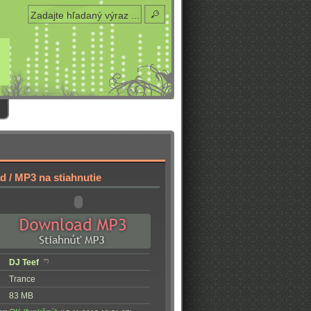
 / MP3 na stiahnutie
DJ Teef
Trance
83 MB