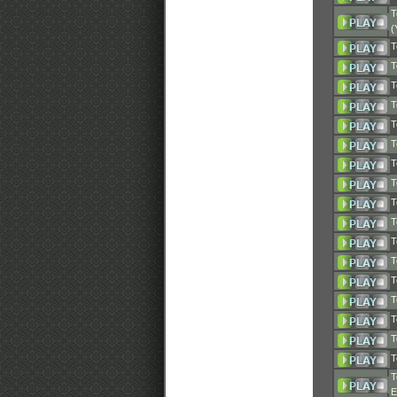
T
(
T
T
T
T
T
T
T
T
T
T
T
T
T
T
T
T
T
T