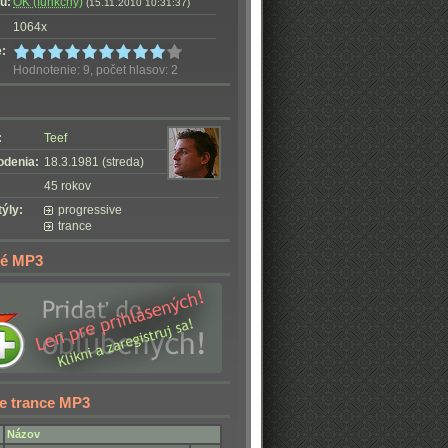
u:
OK (funkčný)
(15.11.2010 10:31:37)
1064x
:
Hodnotenie: 9, počet hlasov: 2
:
Teef
odenia:
18.3.1981 (streda)
45 rokov
ýly:
progressive
trance
é MP3
e trance MP3
Názov