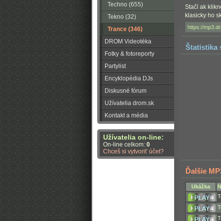
Techno (655)
Stačí ak klik
klasicky ho 
Tekno (32)
Trance (346)
DROM Videotéka
Štatistika
Fotky & fotoreporty
Partylist
Encyklopédia DJs
Diskusné fórum
Užívatelia drom.sk
Kontakt a média
Užívatelia on-line:
On-line celkom:
0
Chceš si vytvoriť účet?
Ďalšie MP
Ukážka
N
T
T
T