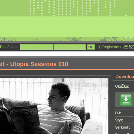
Prihlásenie:
[+] Registrácia
ef - Utopia Sessions 010
Download
Ukážka:
DJ:
Štýl:
Veľkosť: