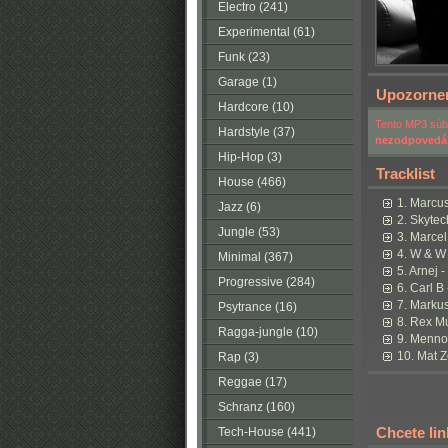
Electro (241)
Experimental (61)
Funk (23)
Garage (1)
Upozorne
Hardcore (10)
Tento MP3 súbo
Hardstyle (37)
nezodpovedá
Hip-Hop (3)
Tracklist
House (466)
1. Marcus
Jazz (6)
2. Skytec
Jungle (53)
3. Marcel
4. W & W
Minimal (367)
5. Arnej 
Progressive (284)
6. Carl B
7. Markus
Psytrance (16)
8. Rex Mu
Ragga-jungle (10)
9. Menno 
10. Mat Z
Rap (3)
Reggae (17)
Schranz (160)
Chcete li
Tech-House (441)