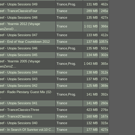
eef - Utopia Sessions 049
Trance
,
Prog.
131 MB
462x
eef - TranceClassicsFour
Trance
289 MB
245x
eef - Utopia Sessions 048
Trance
135 MB
427x
eef - Yearmix 2012 (Voyage
Trance
1 011 MB
366x
woZeroO…
eef - Utopia Sessions 047
Trance
133 MB
412x
eef - End of Year Countdown 2012
Trance
137 MB
1057x
eef - Utopia Sessions 046
Trance
,
Prog.
135 MB
501x
eef - Utopia Sessions 045
Trance
134 MB
302x
eef - Yearmix 2005 (Voyage
Trance
,
Prog.
1 043 MB
365x
woZeroZ…
eef - Utopia Sessions 044
Trance
138 MB
312x
eef - Utopia Sessions 043
Trance
137 MB
277x
eef - Utopia Sessions 042
Trance
125 MB
369x
eef - Radio Piestany Guest Mix (02-
Trance
,
Prog.
141 MB
392x
…
eef - Utopia Sessions 041
Trance
141 MB
260x
eef - TranceClassicsThree
Trance
423 MB
276x
eef - Trance2Classics
Trance
160 MB
167x
eef - Utopia Sessions 040
Trance
132 MB
315x
eef - In Search Of Sunrise vol.10 C…
Trance
177 MB
427x