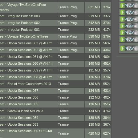
eef - Voyage TwoZeroOneFour
Trance
,
Prog.
621 MB
376x
Yearmi…
eef - Irregular Podcast 003
Trance
,
Prog.
219 MB
337x
eef - Irregular Podcast 002
Trance
,
Prog.
342 MB
370x
eef - Irregular Podcast 001
Trance
232 MB
417x
eef - Voyage TwoZeroOneThree
Trance
,
Prog.
530 MB
376x
eef - Utopia Sessions 063 @ AH.fm
Trance
,
Prog.
135 MB
563x
eef - Utopia Sessions 062 @ AH.fm
Trance
,
Prog.
133 MB
434x
eef - Utopia Sessions 061 @ AH.fm
Trance
126 MB
400x
eef - Utopia Sessions 060 @ AH.fm
Trance
140 MB
451x
eef - Utopia Sessions 059 @ AH.fm
Trance
131 MB
357x
eef - Utopia Sessions 058 @ AH.fm
Trance
136 MB
370x
eef - End of Year Countdown 2013
Trance
136 MB
552x
eef - Utopia Sessions 057
Trance
134 MB
431x
eef - Utopia Sessions 056
Trance
132 MB
402x
eef - Utopia Sessions 055
Trance
136 MB
351x
eef - Slovakia in the Mix vol.3
Trance
134 MB
476x
eef - Utopia Sessions 054
Trance
138 MB
384x
eef - Utopia Sessions 053
Trance
130 MB
367x
eef - Utopia Sessions 050 SPECIAL
Trance
420 MB
627x
E…