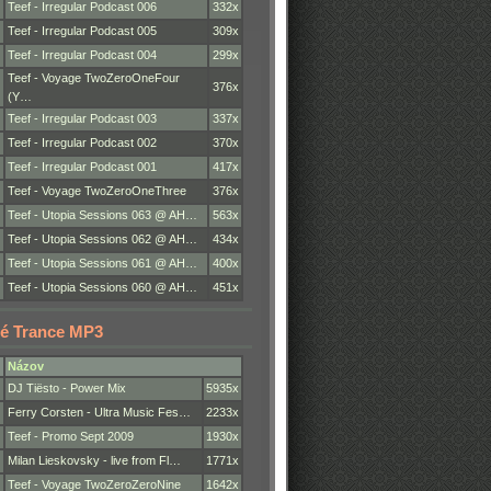
Teef - Irregular Podcast 006
332x
Teef - Irregular Podcast 005
309x
Teef - Irregular Podcast 004
299x
Teef - Voyage TwoZeroOneFour
376x
(Y…
Teef - Irregular Podcast 003
337x
Teef - Irregular Podcast 002
370x
Teef - Irregular Podcast 001
417x
Teef - Voyage TwoZeroOneThree
376x
Teef - Utopia Sessions 063 @ AH…
563x
Teef - Utopia Sessions 062 @ AH…
434x
Teef - Utopia Sessions 061 @ AH…
400x
Teef - Utopia Sessions 060 @ AH…
451x
é Trance MP3
Názov
DJ Tiësto - Power Mix
5935x
Ferry Corsten - Ultra Music Fes…
2233x
Teef - Promo Sept 2009
1930x
Milan Lieskovsky - live from Fl…
1771x
Teef - Voyage TwoZeroZeroNine
1642x