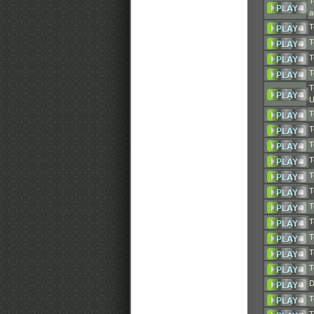
T
a
T
T
T
T
T
U
T
T
T
T
T
T
T
T
T
T
T
D
T