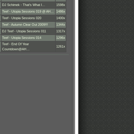
DJ Schimek - That's What I…
1598x
Teef - Utopia Sessions 019 @ AH…
1486x
Teef - Utopia Sessions 020
1400x
Teef - Autumn Clear Out 2009!!!
1344x
DJ Teef - Utopia Sessions 011
1317x
Teef - Utopia Sessions 014
1296x
Teef - End Of Year
1261x
Countdown@AH…