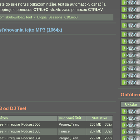
nete do priestoru s odkazom nižšie, text sa automaticky označí a
skopírujete pomocou
CTRL+C
, vložíte zase pomocou
CTRL+V
.
 sťahovania tejto MP3 (1064x)
Obľúben
Ukážka
3 od DJ Teef
ázov
Hudobný štýl
Štatistika
eef - Irregular Podcast 006
Progre.
,
Tran.
255 MB
332x
eef - Irregular Podcast 005
Trance
287 MB
309x
eef - Irregular Podcast 004
Progre.
,
Tran.
272 MB
299x