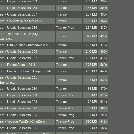
eef - Utopia Sessions 039
Trance
133 MB
332x
eef - Utopia Sessions 038
Trance
137 MB
300x
eef - Utopia Sessions 037
Trance
137 MB
330x
eef - Slovakia in the Mix vol.2
Trance
139 MB
362x
eef - Utopia Sessions 036
Trance
,
Prog.
134 MB
437x
eef - Yearmix 2011 (Voyage
Trance
847 MB
493x
woZeroO…
eef - End Of Year Countdown 2011
Trance
137 MB
446x
eef - Utopia Sessions 035
Trance
140 MB
390x
eef - Utopia Sessions 032
Trance
,
Prog.
137 MB
471x
eef - Promo August 2011
Trance
173 MB
560x
eef - Live at Euphorica Empire Club…
Trance
253 MB
443x
eef - Utopia Sessions 031
Trance
137 MB
339x
Euphoric…
eef - Utopia Sessions 030
Trance
83 MB
370x
eef - Utopia Sessions 029
Trance
,
Prog.
85 MB
619x
eef - Utopia Sessions 028
Trance
79 MB
544x
eef - Utopia Sessions 027
Trance
,
Prog.
83 MB
481x
eef - Utopia Sessions 026
Trance
,
Prog.
84 MB
799x
eef - Voyage TwoZeroOneZero
Trance
,
Prog.
570 MB
841x
eef - Utopia Sessions 025
Trance
,
Prog.
82 MB
588x