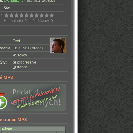
u:
OK (funkčný)
(16.9.2011 10:26:23)
56x
:
Hodnotenie: 0, počet hlasov: 0
:
Teef
odenia:
18.3.1981 (streda)
45 rokov
ýly:
progressive
trance
é MP3
e trance MP3
Názov