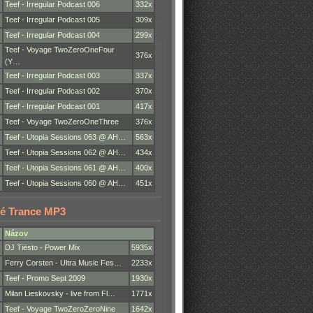
Teef - Irregular Podcast 006
332x
Teef - Irregular Podcast 005
309x
Teef - Irregular Podcast 004
299x
Teef - Voyage TwoZeroOneFour
376x
(Y…
Teef - Irregular Podcast 003
337x
Teef - Irregular Podcast 002
370x
Teef - Irregular Podcast 001
417x
Teef - Voyage TwoZeroOneThree
376x
Teef - Utopia Sessions 063 @ AH…
563x
Teef - Utopia Sessions 062 @ AH…
434x
Teef - Utopia Sessions 061 @ AH…
400x
Teef - Utopia Sessions 060 @ AH…
451x
é Trance MP3
Názov
DJ Tiësto - Power Mix
5935x
Ferry Corsten - Ultra Music Fes…
2233x
Teef - Promo Sept 2009
1930x
Milan Lieskovsky - live from Fl…
1771x
Teef - Voyage TwoZeroZeroNine
1642x