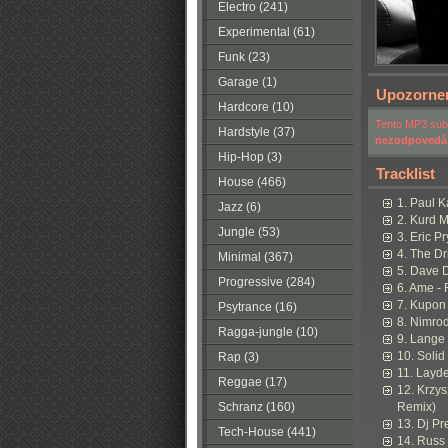
Electro (241)
Experimental (61)
Funk (23)
Garage (1)
Upozorne
Hardcore (10)
Tento MP3 súbo
Hardstyle (37)
nezodpovedá
Hip-Hop (3)
Tracklist
House (466)
1. Paul 
Jazz (6)
2. Kurd 
Jungle (53)
3. Eric P
4. The Dr
Minimal (367)
5. Dave 
Progressive (284)
6. Ame - 
7. Kupon
Psytrance (16)
8. Nimrod
Ragga-jungle (10)
9. Lange
10. Soli
Rap (3)
11. Layde
Reggae (17)
12. Krzy
Schranz (160)
Remix)
13. Dj Pr
Tech-House (441)
14. Russ