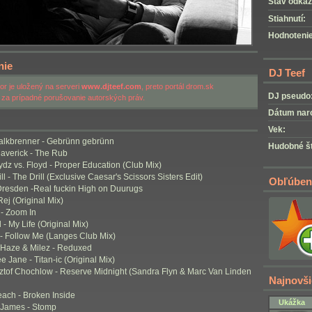
Stav odkaz
Stiahnutí:
Hodnotenie
nie
DJ Teef
r je uložený na serveri
www.djteef.com
, preto portál drom.sk
DJ pseudo
za prípadné porušovanie autorských práv.
Dátum nar
Vek:
Kalkbrenner - Gebrünn gebrünn
Hudobné št
Maverick - The Rub
rydz vs. Floyd - Proper Education (Club Mix)
ill - The Drill (Exclusive Caesar's Scissors Sisters Edit)
Obľúben
Dresden -Real fuckin High on Duurugs
Rej (Original Mix)
 - Zoom In
 - My Life (Original Mix)
 - Follow Me (Langes Club Mix)
d Haze & Milez - Reduxed
e Jane - Titan-ic (Original Mix)
sztof Chochlow - Reserve Midnight (Sandra Flyn & Marc Van Linden
Najnovši
each - Broken Inside
Ukážka
 James - Stomp