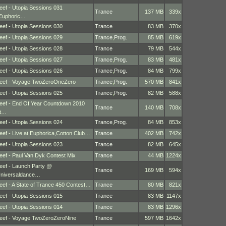
eef - Utopia Sessions 031
Trance
137 MB
339x
Euphoric…
eef - Utopia Sessions 030
Trance
83 MB
370x
eef - Utopia Sessions 029
Trance
,
Prog.
85 MB
619x
eef - Utopia Sessions 028
Trance
79 MB
544x
eef - Utopia Sessions 027
Trance
,
Prog.
83 MB
481x
eef - Utopia Sessions 026
Trance
,
Prog.
84 MB
799x
eef - Voyage TwoZeroOneZero
Trance
,
Prog.
570 MB
841x
eef - Utopia Sessions 025
Trance
,
Prog.
82 MB
588x
eef - End Of Year Countdown 2010
Trance
140 MB
708x
t…
eef - Utopia Sessions 024
Trance
,
Prog.
84 MB
853x
eef - Live at Euphorica,Cotton Club…
Trance
402 MB
742x
eef - Utopia Sessions 023
Trance
82 MB
645x
eef - Paul Van Dyk Contest Mix
Trance
44 MB
1224x
eef - Launch Party @
Trance
169 MB
594x
niversaldance…
eef - A State of Trance 450 Contest…
Trance
80 MB
821x
eef - Utopia Sessions 015
Trance
83 MB
1147x
eef - Utopia Sessions 014
Trance
83 MB
1296x
eef - Voyage TwoZeroZeroNine
Trance
597 MB
1642x