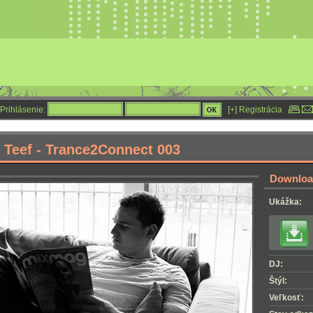
Prihlásenie:
[+] Registrácia
 Teef - Trance2Connect 003
Download
Ukážka:
DJ:
Štýl:
Veľkosť: