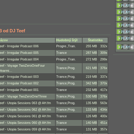
3 od DJ Teef
ázov
Hudobný štýl
Štatistika
eef - Irregular Podcast 006
Progre.
,
Tran.
255 MB
332x
eef - Irregular Podcast 005
Trance
287 MB
309x
eef - Irregular Podcast 004
Progre.
,
Tran.
272 MB
299x
eef - Voyage TwoZeroOneFour
Trance
,
Prog.
621 MB
376x
Yearmi…
eef - Irregular Podcast 003
Trance
,
Prog.
219 MB
337x
eef - Irregular Podcast 002
Trance
,
Prog.
342 MB
370x
eef - Irregular Podcast 001
Trance
232 MB
417x
eef - Voyage TwoZeroOneThree
Trance
,
Prog.
530 MB
376x
eef - Utopia Sessions 063 @ AH.fm
Trance
,
Prog.
135 MB
563x
eef - Utopia Sessions 062 @ AH.fm
Trance
,
Prog.
133 MB
434x
eef - Utopia Sessions 061 @ AH.fm
Trance
126 MB
400x
eef - Utopia Sessions 060 @ AH.fm
Trance
140 MB
451x
eef - Utopia Sessions 059 @ AH.fm
Trance
131 MB
357x