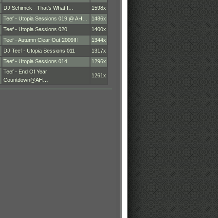
DJ Schimek - That's What I…
1598x
Teef - Utopia Sessions 019 @ AH…
1486x
Teef - Utopia Sessions 020
1400x
Teef - Autumn Clear Out 2009!!!
1344x
DJ Teef - Utopia Sessions 011
1317x
Teef - Utopia Sessions 014
1296x
Teef - End Of Year
1261x
Countdown@AH…