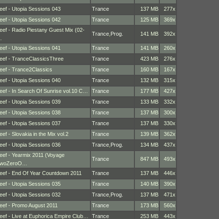
eef - Utopia Sessions 043
Trance
137 MB
277x
eef - Utopia Sessions 042
Trance
125 MB
369x
eef - Radio Piestany Guest Mix (02-
Trance
,
Prog.
141 MB
392x
…
eef - Utopia Sessions 041
Trance
141 MB
260x
eef - TranceClassicsThree
Trance
423 MB
276x
eef - Trance2Classics
Trance
160 MB
167x
eef - Utopia Sessions 040
Trance
132 MB
315x
eef - In Search Of Sunrise vol.10 C…
Trance
177 MB
427x
eef - Utopia Sessions 039
Trance
133 MB
332x
eef - Utopia Sessions 038
Trance
137 MB
300x
eef - Utopia Sessions 037
Trance
137 MB
330x
eef - Slovakia in the Mix vol.2
Trance
139 MB
362x
eef - Utopia Sessions 036
Trance
,
Prog.
134 MB
437x
eef - Yearmix 2011 (Voyage
Trance
847 MB
493x
woZeroO…
eef - End Of Year Countdown 2011
Trance
137 MB
446x
eef - Utopia Sessions 035
Trance
140 MB
390x
eef - Utopia Sessions 032
Trance
,
Prog.
137 MB
471x
eef - Promo August 2011
Trance
173 MB
560x
eef - Live at Euphorica Empire Club…
Trance
253 MB
443x