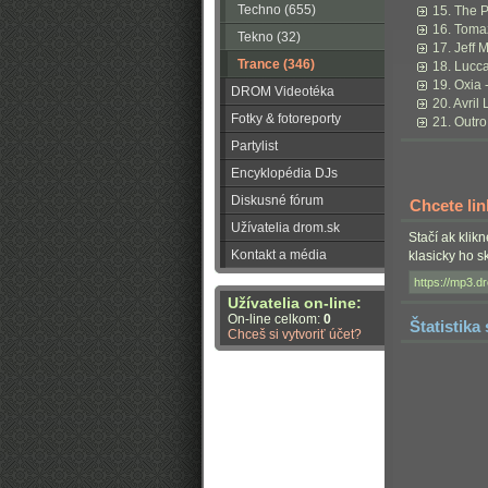
Techno (655)
15. The P
16. Tomaz
Tekno (32)
17. Jeff M
Trance (346)
18. Lucc
19. Oxia
DROM Videotéka
20. Avril
Fotky & fotoreporty
21. Outro
Partylist
Encyklopédia DJs
Diskusné fórum
Chcete li
Užívatelia drom.sk
Stačí ak klik
Kontakt a média
klasicky ho 
Užívatelia on-line:
On-line celkom:
0
Štatistika
Chceš si vytvoriť účet?