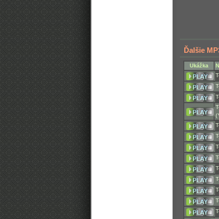
Ďalšie MP
Ukážka
N
T
T
T
T
(
T
T
T
T
T
T
T
T
T