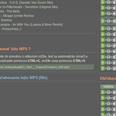
olice - S.O.S. (Sander Van Doorn Mix)
 Vs Filterheadz - Sunshine (Original Mix)
ills - The Bells
a - Mirage (Umek Remix)
 - Domino
 Lavigne - Im With You (Leama & Moor Remix)
 - Posluchcka ;)
nkovať túto MP3 ?
nete do priestoru s odkazom nižšie, text sa automaticky označí a
skopírujete pomocou
CTRL+C
, vložíte zase pomocou
CTRL+V
.
 sťahovania tejto MP3 (56x)
Obľúben
Ukážka