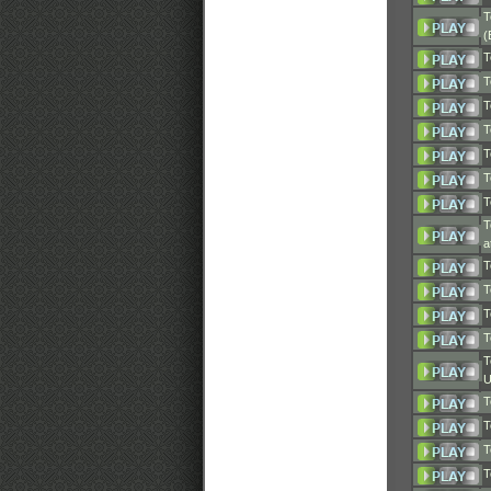
T
(
T
T
T
T
T
T
T
T
a
T
T
T
T
T
U
T
T
T
T