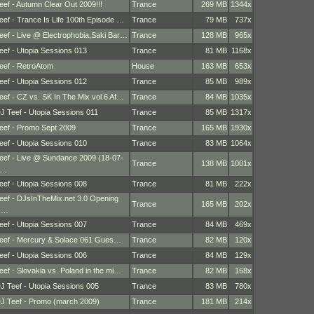
eef - Autumn Clear Out 2009!!!
Trance
269 MB
1344x
eef - Trance Is Life 100th Episode …
Trance
79 MB
737x
eef - Live @ Electrophobia,Saki Bar…
Trance
128 MB
965x
eef - Utopia Sessions 013
Trance
81 MB
1168x
eef - RetroAtom
House
163 MB
653x
eef - Utopia Sessions 012
Trance
85 MB
989x
eef - CZ vs. SK In The Mix vol.6 Af…
Trance
84 MB
1035x
J Teef - Utopia Sessions 011
Trance
85 MB
1317x
eef - Promo Sept 2009
Trance
165 MB
1930x
eef - Utopia Sessions 010
Trance
83 MB
1064x
eef - Live @ Sundance 2009 (18-07-
Trance
138 MB
1001x
2…
eef - Utopia Sessions 008
Trance
81 MB
222x
eef - DJsInTheMix.net 3.0 Opening
Trance
165 MB
202x
R…
eef - Utopia Sessions 007
Trance
84 MB
469x
eef - Mercury & Solace 061 Gues…
Trance
82 MB
120x
eef - Utopia Sessions 006
Trance
84 MB
129x
eef - Slovakia vs. Poland in the mi…
Trance
82 MB
168x
J Teef - Utopia Sessions 005
Trance
83 MB
780x
J Teef - Promo (march 2009)
Trance
181 MB
214x