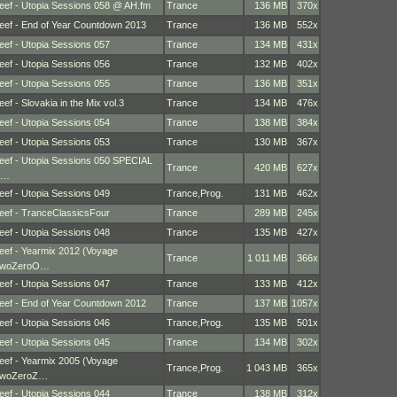
eef - Utopia Sessions 058 @ AH.fm
Trance
136 MB
370x
eef - End of Year Countdown 2013
Trance
136 MB
552x
eef - Utopia Sessions 057
Trance
134 MB
431x
eef - Utopia Sessions 056
Trance
132 MB
402x
eef - Utopia Sessions 055
Trance
136 MB
351x
eef - Slovakia in the Mix vol.3
Trance
134 MB
476x
eef - Utopia Sessions 054
Trance
138 MB
384x
eef - Utopia Sessions 053
Trance
130 MB
367x
eef - Utopia Sessions 050 SPECIAL
Trance
420 MB
627x
E…
eef - Utopia Sessions 049
Trance
,
Prog.
131 MB
462x
eef - TranceClassicsFour
Trance
289 MB
245x
eef - Utopia Sessions 048
Trance
135 MB
427x
eef - Yearmix 2012 (Voyage
Trance
1 011 MB
366x
woZeroO…
eef - Utopia Sessions 047
Trance
133 MB
412x
eef - End of Year Countdown 2012
Trance
137 MB
1057x
eef - Utopia Sessions 046
Trance
,
Prog.
135 MB
501x
eef - Utopia Sessions 045
Trance
134 MB
302x
eef - Yearmix 2005 (Voyage
Trance
,
Prog.
1 043 MB
365x
woZeroZ…
eef - Utopia Sessions 044
Trance
138 MB
312x