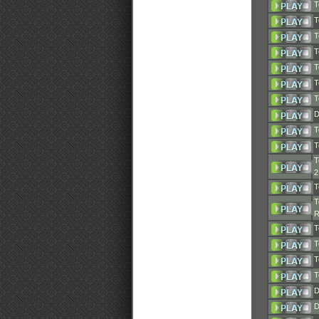
T
T
T
T
T
T
T
D
T
T
T
T
T
T
T
T
T
D
D