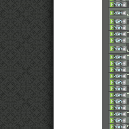
T
T
a
T
T
T
T
T
U
T
T
T
T
T
T
T
T
T
T
T
D