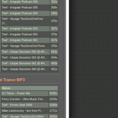
Teef - Irregular Podcast 006
332x
Teef - Irregular Podcast 005
309x
Teef - Irregular Podcast 004
299x
Teef - Voyage TwoZeroOneFour
376x
(Y…
Teef - Irregular Podcast 003
337x
Teef - Irregular Podcast 002
370x
Teef - Irregular Podcast 001
417x
Teef - Voyage TwoZeroOneThree
376x
Teef - Utopia Sessions 063 @ AH…
563x
Teef - Utopia Sessions 062 @ AH…
434x
Teef - Utopia Sessions 061 @ AH…
400x
Teef - Utopia Sessions 060 @ AH…
451x
é Trance MP3
Názov
DJ Tiësto - Power Mix
5935x
Ferry Corsten - Ultra Music Fes…
2233x
Teef - Promo Sept 2009
1930x
Milan Lieskovsky - live from Fl…
1771x
Teef - Voyage TwoZeroZeroNine
1642x