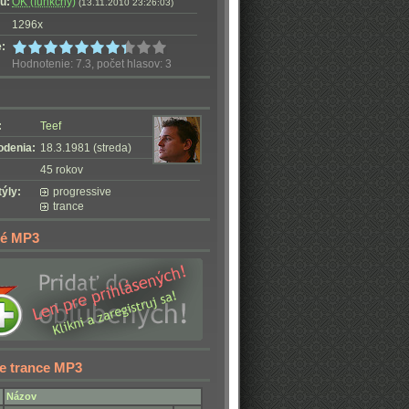
u:
OK (funkčný)
(13.11.2010 23:26:03)
1296x
:
Hodnotenie: 7.3, počet hlasov: 3
:
Teef
odenia:
18.3.1981 (streda)
45 rokov
ýly:
progressive
trance
é MP3
e trance MP3
Názov