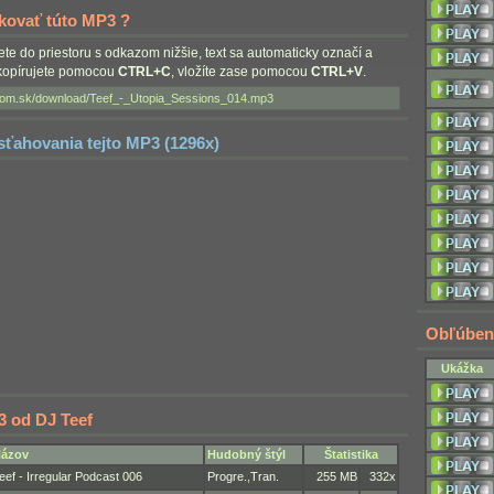
nkovať túto MP3 ?
nete do priestoru s odkazom nižšie, text sa automaticky označí a
skopírujete pomocou
CTRL+C
, vložíte zase pomocou
CTRL+V
.
 sťahovania tejto MP3 (1296x)
Obľúben
Ukážka
3 od DJ Teef
ázov
Hudobný štýl
Štatistika
eef - Irregular Podcast 006
Progre.
,
Tran.
255 MB
332x