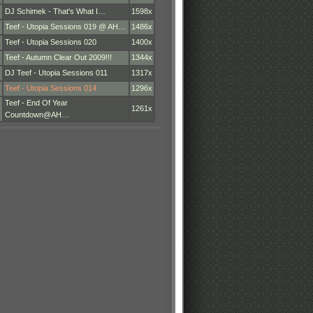
DJ Schimek - That's What I…
1598x
Teef - Utopia Sessions 019 @ AH…
1486x
Teef - Utopia Sessions 020
1400x
Teef - Autumn Clear Out 2009!!!
1344x
DJ Teef - Utopia Sessions 011
1317x
Teef - Utopia Sessions 014
1296x
Teef - End Of Year
1261x
Countdown@AH…