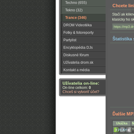
Techno (655)
Chcete li
Tekno (32)
Stačí ak klik
Trance (346)
klasicky ho 
DROM Videotéka
Fotky & fotoreporty
Štatistika
Partylist
Encyklopédia DJs
Diskusné fórum
Užívatelia drom.sk
Kontakt a média
Užívatelia on-line:
On-line celkom:
0
Chceš si vytvoriť účet?
Ďalšie MP
Ukážka
N
T