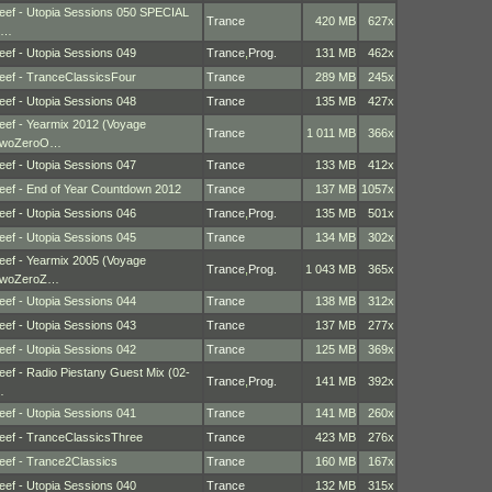
eef - Utopia Sessions 050 SPECIAL
Trance
420 MB
627x
E…
eef - Utopia Sessions 049
Trance
,
Prog.
131 MB
462x
eef - TranceClassicsFour
Trance
289 MB
245x
eef - Utopia Sessions 048
Trance
135 MB
427x
eef - Yearmix 2012 (Voyage
Trance
1 011 MB
366x
woZeroO…
eef - Utopia Sessions 047
Trance
133 MB
412x
eef - End of Year Countdown 2012
Trance
137 MB
1057x
eef - Utopia Sessions 046
Trance
,
Prog.
135 MB
501x
eef - Utopia Sessions 045
Trance
134 MB
302x
eef - Yearmix 2005 (Voyage
Trance
,
Prog.
1 043 MB
365x
woZeroZ…
eef - Utopia Sessions 044
Trance
138 MB
312x
eef - Utopia Sessions 043
Trance
137 MB
277x
eef - Utopia Sessions 042
Trance
125 MB
369x
eef - Radio Piestany Guest Mix (02-
Trance
,
Prog.
141 MB
392x
…
eef - Utopia Sessions 041
Trance
141 MB
260x
eef - TranceClassicsThree
Trance
423 MB
276x
eef - Trance2Classics
Trance
160 MB
167x
eef - Utopia Sessions 040
Trance
132 MB
315x