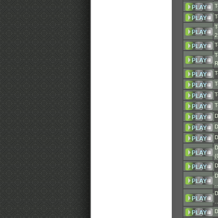
T
T
T
T
T
T
T
T
T
D
D
D
D
(
D
D
D
D