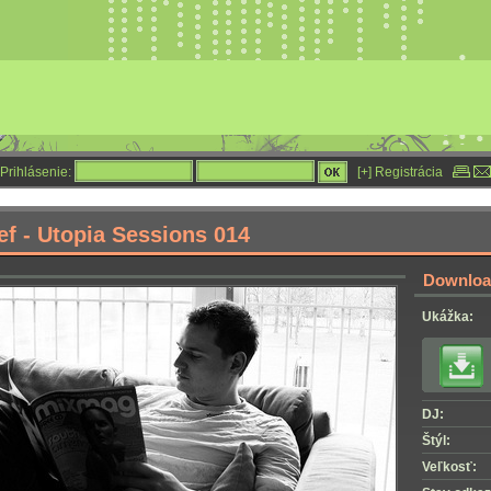
Prihlásenie:
[+] Registrácia
ef - Utopia Sessions 014
Download
Ukážka:
DJ:
Štýl:
Veľkosť: