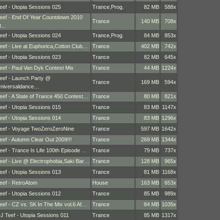
eef - Utopia Sessions 025
Trance
,
Prog.
82 MB
588x
eef - End Of Year Countdown 2010
Trance
140 MB
708x
t…
eef - Utopia Sessions 024
Trance
,
Prog.
84 MB
853x
eef - Live at Euphorica,Cotton Club…
Trance
402 MB
742x
eef - Utopia Sessions 023
Trance
82 MB
645x
eef - Paul Van Dyk Contest Mix
Trance
44 MB
1224x
eef - Launch Party @
Trance
169 MB
594x
niversaldance…
eef - A State of Trance 450 Contest…
Trance
80 MB
821x
eef - Utopia Sessions 015
Trance
83 MB
1147x
eef - Utopia Sessions 014
Trance
83 MB
1296x
eef - Voyage TwoZeroZeroNine
Trance
597 MB
1642x
eef - Autumn Clear Out 2009!!!
Trance
269 MB
1344x
eef - Trance Is Life 100th Episode …
Trance
79 MB
737x
eef - Live @ Electrophobia,Saki Bar…
Trance
128 MB
965x
eef - Utopia Sessions 013
Trance
81 MB
1168x
eef - RetroAtom
House
163 MB
653x
eef - Utopia Sessions 012
Trance
85 MB
989x
eef - CZ vs. SK In The Mix vol.6 Af…
Trance
84 MB
1035x
J Teef - Utopia Sessions 011
Trance
85 MB
1317x