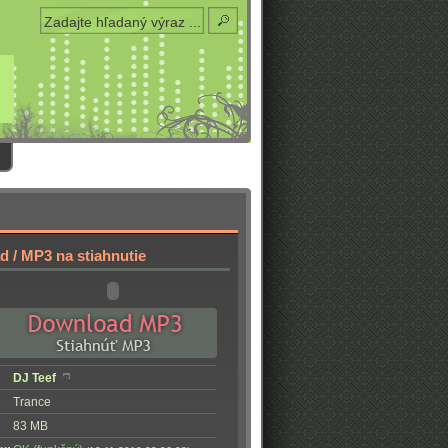
 / MP3 na stiahnutie
DJ Teef
Trance
83 MB