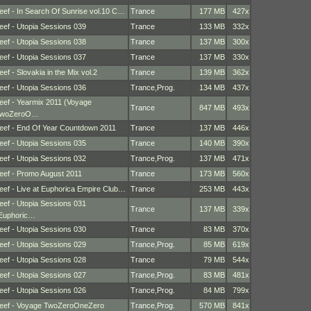
eef - In Search Of Sunrise vol.10 C…
Trance
177 MB
427x
eef - Utopia Sessions 039
Trance
133 MB
332x
eef - Utopia Sessions 038
Trance
137 MB
300x
eef - Utopia Sessions 037
Trance
137 MB
330x
eef - Slovakia in the Mix vol.2
Trance
139 MB
362x
eef - Utopia Sessions 036
Trance
,
Prog.
134 MB
437x
eef - Yearmix 2011 (Voyage
Trance
847 MB
493x
woZeroO…
eef - End Of Year Countdown 2011
Trance
137 MB
446x
eef - Utopia Sessions 035
Trance
140 MB
390x
eef - Utopia Sessions 032
Trance
,
Prog.
137 MB
471x
eef - Promo August 2011
Trance
173 MB
560x
eef - Live at Euphorica Empire Club…
Trance
253 MB
443x
eef - Utopia Sessions 031
Trance
137 MB
339x
Euphoric…
eef - Utopia Sessions 030
Trance
83 MB
370x
eef - Utopia Sessions 029
Trance
,
Prog.
85 MB
619x
eef - Utopia Sessions 028
Trance
79 MB
544x
eef - Utopia Sessions 027
Trance
,
Prog.
83 MB
481x
eef - Utopia Sessions 026
Trance
,
Prog.
84 MB
799x
eef - Voyage TwoZeroOneZero
Trance
,
Prog.
570 MB
841x