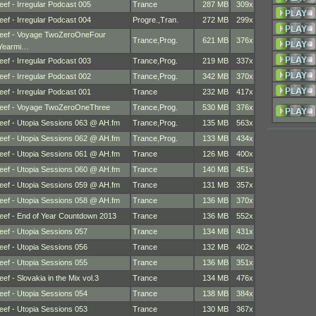
eef - Irregular Podcast 005
Trance
287 MB
309x
eef - Irregular Podcast 004
Progre.
,
Tran.
272 MB
299x
eef - Voyage TwoZeroOneFour
Trance
,
Prog.
621 MB
376x
Yearmi…
eef - Irregular Podcast 003
Trance
,
Prog.
219 MB
337x
eef - Irregular Podcast 002
Trance
,
Prog.
342 MB
370x
eef - Irregular Podcast 001
Trance
232 MB
417x
eef - Voyage TwoZeroOneThree
Trance
,
Prog.
530 MB
376x
eef - Utopia Sessions 063 @ AH.fm
Trance
,
Prog.
135 MB
563x
eef - Utopia Sessions 062 @ AH.fm
Trance
,
Prog.
133 MB
434x
eef - Utopia Sessions 061 @ AH.fm
Trance
126 MB
400x
eef - Utopia Sessions 060 @ AH.fm
Trance
140 MB
451x
eef - Utopia Sessions 059 @ AH.fm
Trance
131 MB
357x
eef - Utopia Sessions 058 @ AH.fm
Trance
136 MB
370x
eef - End of Year Countdown 2013
Trance
136 MB
552x
eef - Utopia Sessions 057
Trance
134 MB
431x
eef - Utopia Sessions 056
Trance
132 MB
402x
eef - Utopia Sessions 055
Trance
136 MB
351x
eef - Slovakia in the Mix vol.3
Trance
134 MB
476x
eef - Utopia Sessions 054
Trance
138 MB
384x
eef - Utopia Sessions 053
Trance
130 MB
367x