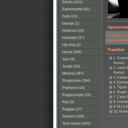
Electro (241)
Experimental (61)
Funk (23)
Garage (1)
Upozorne
Hardcore (10)
Tento MP3 súbo
Hardstyle (37)
nezodpovedá
Hip-Hop (3)
Tracklist
House (466)
1. Empire
Jazz (6)
Remix)
Jungle (53)
2. Juliu
Remix)
Minimal (367)
3. Estue
Progressive (284)
4. Elemen
5. Tigran
Psytrance (16)
6. Roger
Ragga-jungle (10)
7. Carlo 
8. Ummet
Rap (3)
9. M.I.K.
Reggae (17)
10. Rober
Schranz (160)
Tech-House (441)