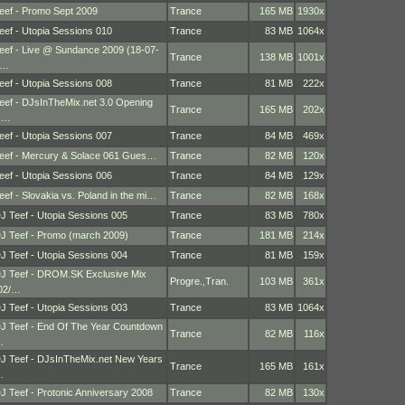
eef - Promo Sept 2009
Trance
165 MB
1930x
eef - Utopia Sessions 010
Trance
83 MB
1064x
eef - Live @ Sundance 2009 (18-07-
Trance
138 MB
1001x
2…
eef - Utopia Sessions 008
Trance
81 MB
222x
eef - DJsInTheMix.net 3.0 Opening
Trance
165 MB
202x
R…
eef - Utopia Sessions 007
Trance
84 MB
469x
eef - Mercury & Solace 061 Gues…
Trance
82 MB
120x
eef - Utopia Sessions 006
Trance
84 MB
129x
eef - Slovakia vs. Poland in the mi…
Trance
82 MB
168x
J Teef - Utopia Sessions 005
Trance
83 MB
780x
J Teef - Promo (march 2009)
Trance
181 MB
214x
J Teef - Utopia Sessions 004
Trance
81 MB
159x
J Teef - DROM.SK Exclusive Mix
Progre.
,
Tran.
103 MB
361x
02/…
J Teef - Utopia Sessions 003
Trance
83 MB
1064x
J Teef - End Of The Year Countdown
Trance
82 MB
116x
…
J Teef - DJsInTheMix.net New Years
Trance
165 MB
161x
…
J Teef - Protonic Anniversary 2008
Trance
82 MB
130x