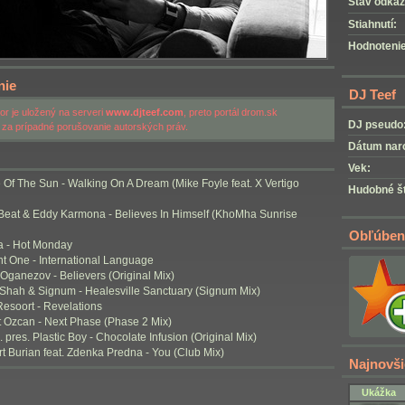
Stav odkaz
Stiahnutí:
Hodnotenie
nie
DJ Teef
r je uložený na serveri
www.djteef.com
, preto portál drom.sk
DJ pseudo
za prípadné porušovanie autorských práv.
Dátum nar
Vek:
 Of The Sun - Walking On A Dream (Mike Foyle feat. X Vertigo
Hudobné št
s Beat & Eddy Karmona - Believes In Himself (KhoMha Sunrise
Obľúben
ra - Hot Monday
t One - International Language
 Oganezov - Believers (Original Mix)
 Shah & Signum - Healesville Sanctuary (Signum Mix)
Resoort - Revelations
 Ozcan - Next Phase (Phase 2 Mix)
E. pres. Plastic Boy - Chocolate Infusion (Original Mix)
t Burian feat. Zdenka Predna - You (Club Mix)
Najnovši
Ukážka