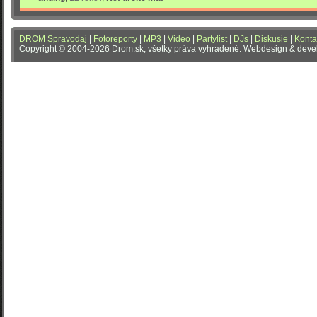
DROM Spravodaj
|
Fotoreporty
|
MP3
|
Video
|
Partylist
|
DJs
|
Diskusie
|
Konta
Copyright © 2004-2026 Drom.sk, všetky práva vyhradené. Webdesign & dev