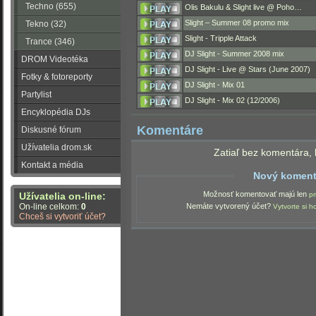
Techno (655)
Olis Bakulu & Slight live @ Poho…
Slight – Summer 08 promo mix
Tekno (32)
Slight - Tripple Attack
Trance (346)
DJ Slight - Summer 2008 mix
DROM Videotéka
DJ Slight - Live @ Stars (June 2007)
Fotky & fotoreporty
DJ Slight - Mix 01
Partylist
DJ Slight - Mix 02 (12/2006)
Encyklopédia DJs
Komentáre
Diskusné fórum
Užívatelia drom.sk
Zatiaľ bez komentára, 
Kontakt a média
Nový koment
Možnosť komentovať majú len
pr
Užívatelia on-line:
On-line celkom:
0
Nemáte vytvorený účet?
Vytvorte si h
Chceš si vytvoriť účet?