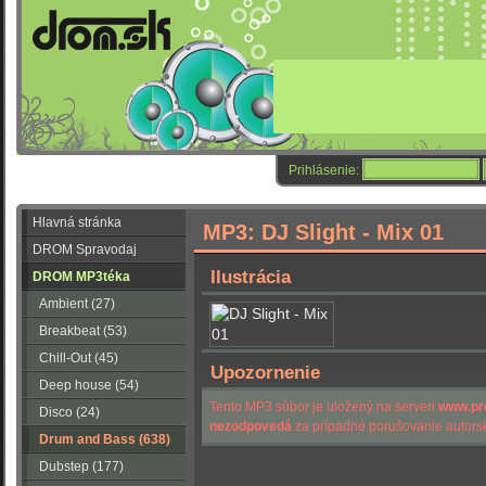
Prihlásenie:
Hlavná stránka
MP3: DJ Slight - Mix 01
DROM Spravodaj
Ilustrácia
DROM MP3téka
Ambient (27)
Breakbeat (53)
Chill-Out (45)
Upozornenie
Deep house (54)
Tento MP3 súbor je uložený na serveri
www.pr
Disco (24)
nezodpovedá
za prípadné porušovanie autorsk
Drum and Bass (638)
Dubstep (177)