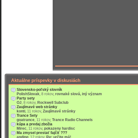
Aktuálne príspevky v diskusiách
Slovensko-poľský slovník
PolishSlovak
,
8 rokov
,
rovnaké slová, iný význam
Party sety
OJ
,
8 rokov
,
Rockwell Subclub
Zaujímavé web stránky
konti
,
11 rokov
,
Zaujímavé stránky
Trance Sety
goatrance
,
11 rokov
,
Trance Radio Channels
kúpa a predaj zbožia
Mirec
,
11 rokov
,
pokazeny hardisc
Ma zmysel prestať fajčiť ???
anding
,
12 rokov
,
Re: určite má!