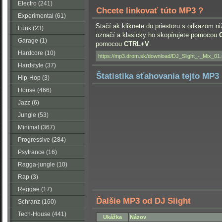
Electro (241)
Chcete linkovať túto MP3 ?
Experimental (61)
Stačí ak kliknete do priestoru s odkazom ni
Funk (23)
označí a klasicky ho skopírujete pomocou
Garage (1)
pomocou
CTRL+V
.
Hardcore (10)
Hardstyle (37)
Štatistika sťahovania tejto MP3 
Hip-Hop (3)
House (466)
Jazz (6)
Jungle (53)
Minimal (367)
Progressive (284)
Psytrance (16)
Ragga-jungle (10)
Rap (3)
Reggae (17)
Ďalšie MP3 od DJ Slight
Schranz (160)
Tech-House (441)
Ukážka
Názov