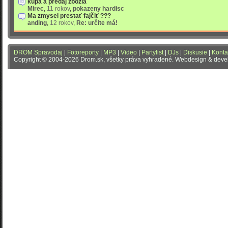
kúpa a predaj zbožia
Mirec
,
11 rokov
,
pokazeny hardisc
Ma zmysel prestať fajčiť ???
anding
,
12 rokov
,
Re: určite má!
DROM Spravodaj
|
Fotoreporty
|
MP3
|
Video
|
Partylist
|
DJs
|
Diskusie
|
Konta
Copyright © 2004-2026 Drom.sk, všetky práva vyhradené. Webdesign & dev