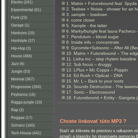
Electro (241)
1. Matrix + Futurebound feat. Spyda 
2. Teebee + Noisia - shower for an h
Experimental (61)
3. xample – lowdown
Funk (23)
4. come closer
Garage (1)
5. Xample - the latter
6. Marky/bungle feat laura Pacheco 
Hardcore (10)
7. Pendulum – blood sugar
Hardstyle (37)
8. Inside info – concentrate
9. Gyromite+Subsonic – After All (B
Hip-Hop (3)
10. Matrix + Futurebound – The edg
House (466)
11. Lisha mc – step rhytem bassline
Jazz (6)
12. Sub focus – druggy
13. LPlus + Mc Coppa – Poppin
Jungle (53)
14. Ed Rush + Optical – DNA
Minimal (367)
15. Mr. L – Back to your roots
16. Sounds Destructive - The lawnm
Progressive (284)
17. Sonic – Electrosound
Psytrance (16)
18. Futurebound + Entity - Gangsta 
Ragga-jungle (10)
Rap (3)
Reggae (17)
Chcete linkovať túto MP3 ?
Schranz (160)
Stačí ak kliknete do priestoru s odkazom ni
Tech-House (441)
označí a klasicky ho skopírujete pomocou