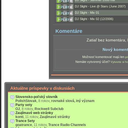
DJ Slight - Summer 2008 mix
DJ Slight - Live @ Stars (June 2007)
DJ Slight - Mix 01
DJ Slight - Mix 02 (12/2006)
Komentáre
Zatiaľ bez komentára, 
Nový koment
Možnosť komentovať majú len
pr
Nemáte vytvorený účet?
Vytvorte si h
Aktuálne príspevky v diskusiách
Slovensko-poľský slovník
PolishSlovak
,
8 rokov
,
rovnaké slová, iný význam
Party sety
OJ
,
8 rokov
,
Rockwell Subclub
Zaujímavé web stránky
konti
,
11 rokov
,
Zaujímavé stránky
Trance Sety
goatrance
,
11 rokov
,
Trance Radio Channels