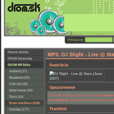
Prihlásenie:
Hlavná stránka
MP3: DJ Slight - Live @ St
DROM Spravodaj
Ilustrácia
DROM MP3téka
Ambient (27)
Breakbeat (53)
Chill-Out (45)
Upozornenie
Deep house (54)
Tento MP3 súbor je uložený na serveri
www.pr
Disco (24)
nezodpovedá
za prípadné porušovanie autorsk
Drum and Bass (638)
Tracklist
Dubstep (177)