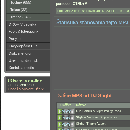
Techno (655)
pomocou
CTRL+V
.
Tekno (32)
Trance (346)
Štatistika sťahovania tejto MP3 
DROM Videotéka
Fotky & fotoreporty
Partylist
Encyklopédia DJs
Diskusné fórum
Užívatelia drom.sk
Kontakt a média
Užívatelia on-line:
On-line celkom:
0
Chceš si vytvoriť účet?
Ďalšie MP3 od DJ Slight
Ukážka
Názov
Olis Bakulu & Slight live @ Poho…
Slight – Summer 08 promo mix
Slight - Tripple Attack