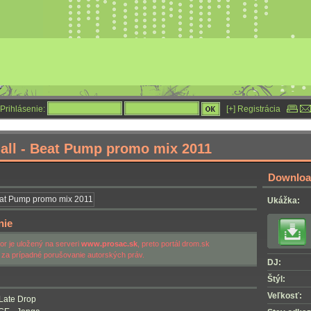
Prihlásenie:
[+] Registrácia
all - Beat Pump promo mix 2011
Download
Ukážka:
nie
r je uložený na serveri
www.prosac.sk
, preto portál drom.sk
za prípadné porušovanie autorských práv.
DJ:
Štýl:
Veľkosť:
Late Drop