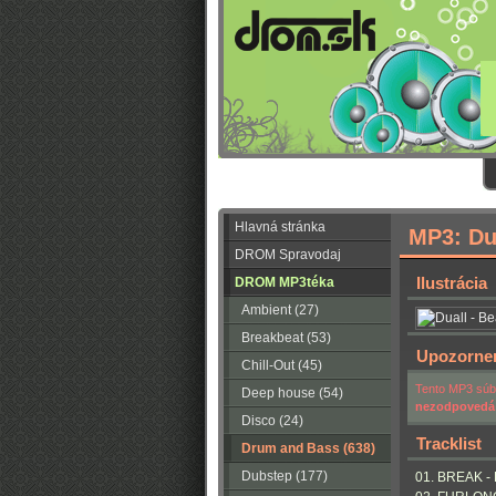
Hlavná stránka
MP3: Du
DROM Spravodaj
Ilustrácia
DROM MP3téka
Ambient (27)
Breakbeat (53)
Upozorne
Chill-Out (45)
Tento MP3 súbo
Deep house (54)
nezodpovedá
Disco (24)
Tracklist
Drum and Bass (638)
Dubstep (177)
01. BREAK - 