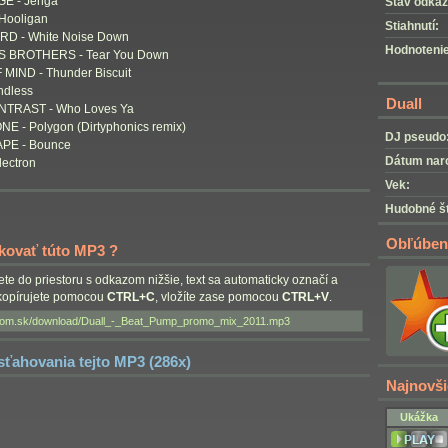
E - Jenga
Stav odkaz
Hooligan
Stiahnutí:
D - White Noise Down
Hodnotenie
S BROTHERS - Tear You Down
 MIND - Thunder Biscuit
ndless
Duall
NTRAST - Who Loves Ya
E - Polygon (Dirtyphonics remix)
DJ pseudo
PE - Bounce
Dátum nar
lectron
Vek:
Hudobné št
Obľúben
nkovať túto MP3 ?
nete do priestoru s odkazom nižšie, text sa automaticky označí a
skopírujete pomocou
CTRL+C
, vložíte zase pomocou
CTRL+V
.
 sťahovania tejto MP3 (286x)
Najnovš
Ukážka