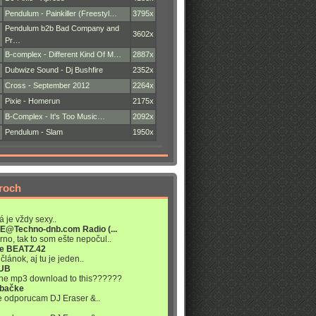
Pendulum - Painkiller (Freestyl…
3795x
Pendulum b2b Bad Company and
3602x
Pr…
B-complex - Different Kind Of M…
2887x
Dubwize Sound - Dj Bushfire
2352x
Cross - September 2012
2264x
Pixie - Homerun
2175x
B-Complex - It's Too Music…
2092x
Pendulum - Slam
1950x
roch
á je vždy sexy..
VE@Techno-dnb.com Radio (...
rno, tak to som ešte nepočul..
re BEATZ.42
článok, aj tu je jeden..
LUB
 the mp3 download to this??????
abačke
ne odporucam DJ Eraser &..