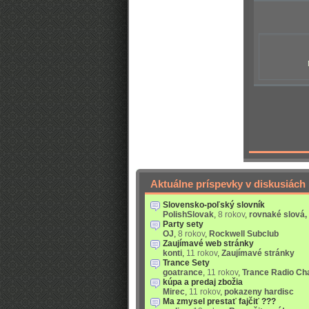
Aktuálne príspevky v diskusiách
Slovensko-poľský slovník
PolishSlovak
,
8 rokov
,
rovnaké slová,
Party sety
OJ
,
8 rokov
,
Rockwell Subclub
Zaujímavé web stránky
konti
,
11 rokov
,
Zaujímavé stránky
Trance Sety
goatrance
,
11 rokov
,
Trance Radio Ch
kúpa a predaj zbožia
Mirec
,
11 rokov
,
pokazeny hardisc
Ma zmysel prestať fajčiť ???