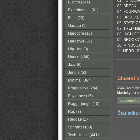
02. FURLONG
Electro (241)
03. BREAK - 
Experimental (61)
04. FOURWAR
05. BROOKE
Funk (23)
06. STATE OF
Garage (1)
07. TREI - Mi
Hardcore (10)
08. HIGH CO
09. SHOCK ON
Hardstyle (37)
10. MINDSCA
Hip-Hop (3)
11. NERO - E
House (466)
Jazz (6)
Jungle (53)
Chcete li
Minimal (367)
Stačí ak klik
Progressive (284)
klasicky ho 
Psytrance (16)
Ragga-jungle (10)
Rap (3)
Štatistika
Reggae (17)
Schranz (160)
Tech-House (441)