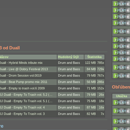
3 od Duall
Názov
Hudobný štýl
Štatistika
Duall - Hybrid Minds tribute mix
Drum and Bass
122 MB
785x
Duall - Live @ Dobry Festival 2013
Drum and Bass
84 MB
729x
Duall - Drom Session vol.0019
Drum and Bass
79 MB
767x
Duall - Beat Pump promo mix 2011
Drum and Bass
56 MB
286x
Obľúben
Duall - Empty to trash vol.6 2009
Drum and Bass
71 MB
152x
DJ Duall - Empty To Trash vol. 5.2 (…
Drum and Bass
79 MB
26x
Ukážka
DJ Duall - Empty To Trash vol. 5.1 (…
Drum and Bass
75 MB
18x
DJ Duall - Empty To Trash vol. 4
Drum and Bass
87 MB
16x
DJ Duall - Empty To Trash vol. 3
Drum and Bass
82 MB
7x
re