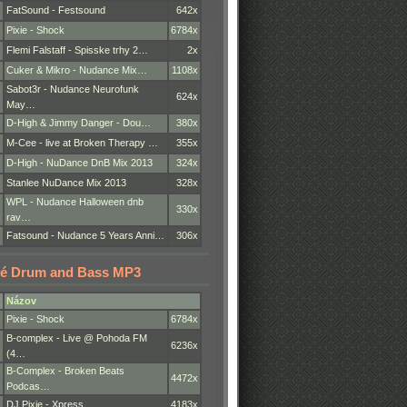
FatSound - Festsound
642x
Pixie - Shock
6784x
Flemi Falstaff - Spisske trhy 2…
2x
Cuker & Mikro - Nudance Mix…
1108x
Sabot3r - Nudance Neurofunk
624x
May…
D-High & Jimmy Danger - Dou…
380x
M-Cee - live at Broken Therapy …
355x
D-High - NuDance DnB Mix 2013
324x
Stanlee NuDance Mix 2013
328x
WPL - Nudance Halloween dnb
330x
rav…
Fatsound - Nudance 5 Years Anni…
306x
é Drum and Bass MP3
Názov
Pixie - Shock
6784x
B-complex - Live @ Pohoda FM
6236x
(4…
B-Complex - Broken Beats
4472x
Podcas…
DJ Pixie - Xpress
4183x