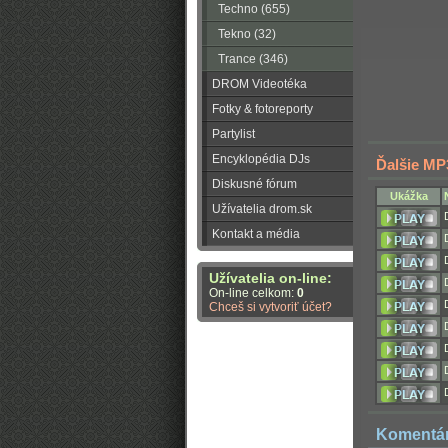
Techno (655)
Tekno (32)
Trance (346)
DROM Videotéka
Fotky & fotoreporty
Partylist
Encyklopédia DJs
Ďalšie MP
Diskusné fórum
Ukážka
Užívatelia drom.sk
Kontakt a média
Užívatelia on-line:
On-line celkom:
0
Chceš si vytvoriť účet?
Komentá