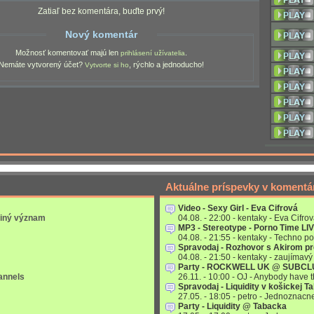
Zatiaľ bez komentára, buďte prvý!
Nový komentár
Možnosť komentovať majú len
.
prihlásení užívatelia
Nemáte vytvorený účet?
, rýchlo a jednoducho!
Vytvorte si ho
Aktuálne príspevky v komentá
Video - Sexy Girl - Eva Cifrová
 iný význam
04.08. - 22:00 - kentaky - Eva Cifrov
MP3 - Stereotype - Porno Time LI
04.08. - 21:55 - kentaky - Techno po
Spravodaj - Rozhovor s Akirom p
04.08. - 21:50 - kentaky - zaujímavý 
Party - ROCKWELL UK @ SUBC
annels
26.11. - 10:00 - OJ - Anybody have
Spravodaj - Liquidity v košickej T
27.05. - 18:05 - petro - Jednoznac
Party - Liquidity @ Tabacka