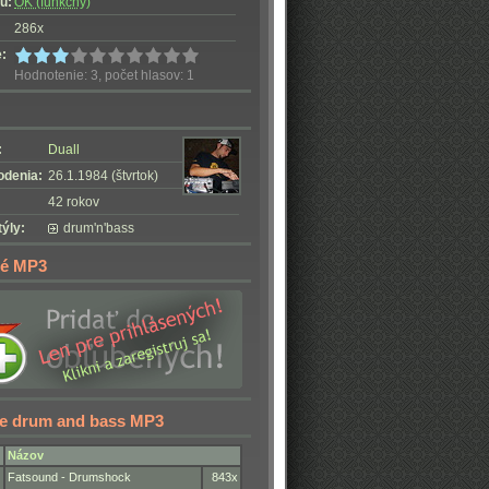
u:
OK (funkčný)
286x
:
Hodnotenie: 3, počet hlasov: 1
:
Duall
odenia:
26.1.1984 (štvrtok)
42 rokov
ýly:
drum'n'bass
é MP3
ie drum and bass MP3
Názov
Fatsound - Drumshock
843x