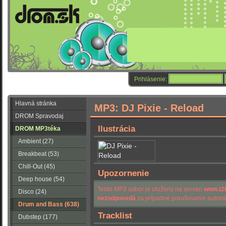
Prihlásenie:
Hlavná stránka
MP3: DJ Pixie - Reload
DROM Spravodaj
Ilustrácia
DROM MP3téka
Ambient (27)
Breakbeat (53)
Chill-Out (45)
Upozornenie
Deep house (54)
Tento MP3 súbor je uložený na serveri
www.t2
Disco (24)
nezodpovedá
za prípadné porušovanie autorsk
Drum and Bass (638)
Tracklist
Dubstep (177)