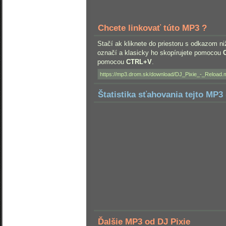
Chcete linkovať túto MP3 ?
Stačí ak kliknete do priestoru s odkazom ni
označí a klasicky ho skopírujete pomocou
pomocou
CTRL+V
.
Štatistika sťahovania tejto MP3
Ďalšie MP3 od DJ Pixie