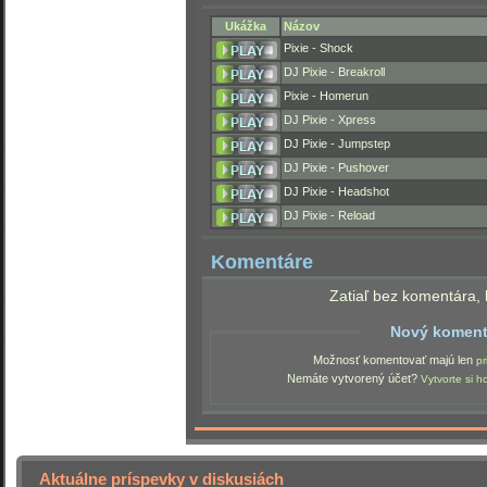
Ukážka
Názov
Pixie - Shock
DJ Pixie - Breakroll
Pixie - Homerun
DJ Pixie - Xpress
DJ Pixie - Jumpstep
DJ Pixie - Pushover
DJ Pixie - Headshot
DJ Pixie - Reload
Komentáre
Zatiaľ bez komentára, 
Nový koment
Možnosť komentovať majú len
pr
Nemáte vytvorený účet?
Vytvorte si h
Aktuálne príspevky v diskusiách