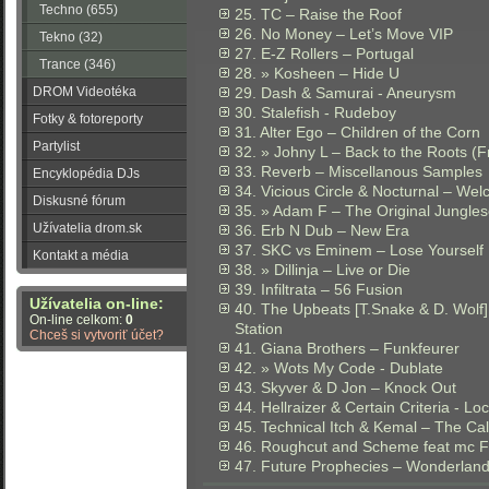
Techno (655)
25. TC – Raise the Roof
26. No Money – Let’s Move VIP
Tekno (32)
27. E-Z Rollers – Portugal
Trance (346)
28. » Kosheen – Hide U
DROM Videotéka
29. Dash & Samurai - Aneurysm
30. Stalefish - Rudeboy
Fotky & fotoreporty
31. Alter Ego – Children of the Corn
Partylist
32. » Johny L – Back to the Roots (F
33. Reverb – Miscellanous Samples
Encyklopédia DJs
34. Vicious Circle & Nocturnal – We
Diskusné fórum
35. » Adam F – The Original Jungle
Užívatelia drom.sk
36. Erb N Dub – New Era
37. SKC vs Eminem – Lose Yourself
Kontakt a média
38. » Dillinja – Live or Die
39. Infiltrata – 56 Fusion
Užívatelia on-line:
40. The Upbeats [T.Snake & D. Wolf]
On-line celkom:
0
Station
Chceš si vytvoriť účet?
41. Giana Brothers – Funkfeurer
42. » Wots My Code - Dublate
43. Skyver & D Jon – Knock Out
44. Hellraizer & Certain Criteria - Lo
45. Technical Itch & Kemal – The Cal
46. Roughcut and Scheme feat mc Fo
47. Future Prophecies – Wonderland