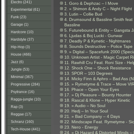
Electro (241)
1. Goro & Dephzac – I Move
2. » Shimon & Andy C – Night Flight
Experimental (61)
3. Lutin – Collie Bud
Funk (23)
4. Drumsound & Bassline Smith feat
Garage (1)
Bassline
5. Futurebound & Entity – Gangsta 
Hardcore (10)
6. Ljudas & Boj Lucki - Gunwar
Hardstyle (37)
7. Deadly P & Kynetic - Nightmares
8. Sounds Destructive – Police Tape
Hip-Hop (3)
9. » Digital – Spacefunk 2000 (Speci
House (466)
10. Unknown Artist - Magic Carpet R
Jazz (6)
11. Rawhill Cru Feat. Roni Size - Hel
12. Shock One – Shock Resistance
Jungle (53)
13. SPOR – 103 Degrees
Minimal (367)
14. Micky Finn & Aphro – Bad Ass (Ni
15. » Rymetyme & Trace – Move VI
Progressive (284)
16. Phace – Open Your Eyes
Psytrance (16)
17. » Dj Pleasure – Bounty Hounter
Ragga-jungle (10)
18. Rascal & Klone – Hyper Kinetic
19. » Audio – No Soul
Rap (3)
20. Hedj – In Your Soul
Reggae (17)
21. » Bad Company – 4 Days
22. Mindscape Feat. Rymetyme - Si
Schranz (160)
23. Nero - Energy
Tech-House (441)
24. » Dj Hazard & Distorted Minds –