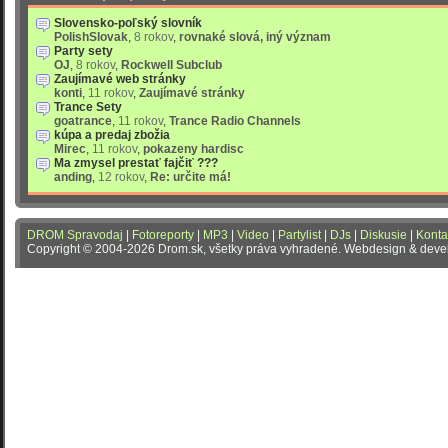
Slovensko-poľský slovník
PolishSlovak
,
8 rokov
,
rovnaké slová, iný význam
Party sety
OJ
,
8 rokov
,
Rockwell Subclub
Zaujímavé web stránky
konti
,
11 rokov
,
Zaujímavé stránky
Trance Sety
goatrance
,
11 rokov
,
Trance Radio Channels
kúpa a predaj zbožia
Mirec
,
11 rokov
,
pokazeny hardisc
Ma zmysel prestať fajčiť ???
anding
,
12 rokov
,
Re: určite má!
DROM Spravodaj
|
Fotoreporty
|
MP3
|
Video
|
Partylist
|
DJs
|
Diskusie
|
Konta
Copyright © 2004-2026 Drom.sk, všetky práva vyhradené. Webdesign & dev