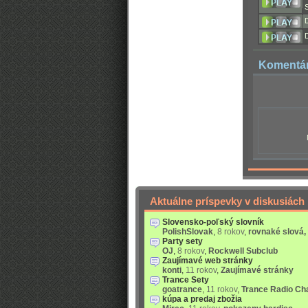
Komentá
Aktuálne príspevky v diskusiách
Slovensko-poľský slovník
PolishSlovak
,
8 rokov
,
rovnaké slová,
Party sety
OJ
,
8 rokov
,
Rockwell Subclub
Zaujímavé web stránky
konti
,
11 rokov
,
Zaujímavé stránky
Trance Sety
goatrance
,
11 rokov
,
Trance Radio Ch
kúpa a predaj zbožia