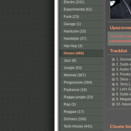
Electro (241)
Experimental (61)
Funk (23)
Garage (1)
Upozorne
Hardcore (10)
Tento MP3 súbo
Hardstyle (37)
nezodpovedá
Hip-Hop (3)
Tracklist
House (466)
1. Groov
Jazz (6)
2. Subb-
Jungle (53)
3. Audio 
4. Freak
Minimal (367)
5. Sirus 
Progressive (284)
6. Terry 
7. Let's 
Psytrance (16)
8. Subb-a
Ragga-jungle (10)
9. Megab
10. Aquas
Rap (3)
Reggae (17)
Schranz (160)
Chcete li
Tech-House (441)