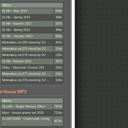
Názov
Dj Viki - May 2014
509x
Dj Viki - Spring 2014
388x
Dj Viki - Autumn 2013
337x
Dj Viki - Spring 2013
499x
Dj Viki - January 2013
826x
Minimatica vol.280 mixed by DJ …
464x
Minimatica vol.279 mixed by DJ …
154x
Minimatica vol.278 mixed by DJ …
135x
Dj Viki - Autumn 2012
357x
Dinky - Electronic Groove 316
154x
Minimatica vol.277 mixed by DJ …
241x
Minimatica vol.276 mixed by DJ …
109x
é House MP3
Názov
Dj Leffe - Shape Memory Effect
7403x
Mizzi - House promo set 2010
7216x
DJ ANTOINE - Underneath (Jordy
3676x
…