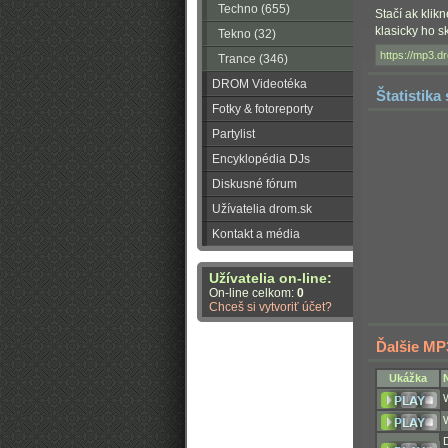
Techno (655)
Stačí ak klik
klasicky ho 
Tekno (32)
Trance (346)
DROM Videotéka
Štatistika
Fotky & fotoreporty
Partylist
Encyklopédia DJs
Diskusné fórum
Užívatelia drom.sk
Kontakt a média
Užívatelia on-line:
On-line celkom:
0
Chceš si vytvoriť účet?
Ďalšie MP
Ukážka
W