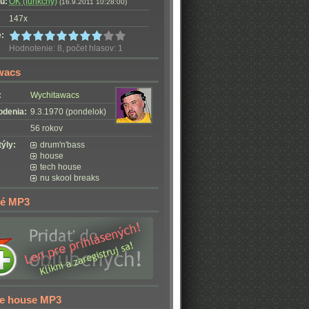
u:
OK (funkčný)
(16.9.2011 10:28:00)
147x
:
Hodnotenie: 8, počet hlasov: 1
wacs
:
Wychitawacs
odenia:
9.3.1970 (pondelok)
56 rokov
ýly:
drum'n'bass
house
tech house
nu skool breaks
é MP3
ie house MP3