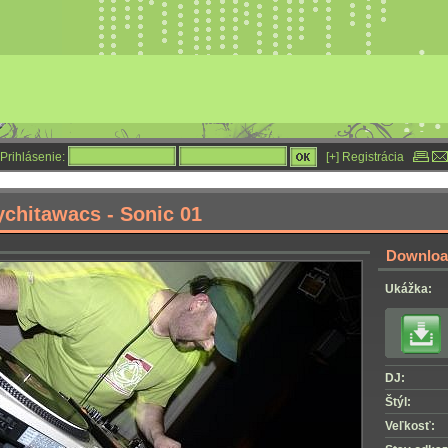
Prihlásenie:
[+] Registrácia
chitawacs - Sonic 01
Download
Ukážka:
DJ:
Štýl:
Veľkosť: