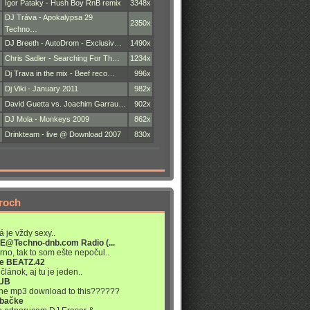
Igor Pataky - Hush Boy RnB remix
3348x
DJ Tráva - Apokalypsa 29
2350x
Techno…
DJ Breeth - AutoDrom - Exclusiv…
1490x
Chris Sadler - Searching For Th…
1234x
Dj Trava in the mix - Beef reco…
996x
Dj Viki - January 2011
982x
David Guetta vs. Joachim Garrau…
902x
DJ Mola - Monkeys 2009
862x
Drinkteam - live @ Download 2007
830x
roch
á je vždy sexy..
VE@Techno-dnb.com Radio (...
rno, tak to som ešte nepočul..
re BEATZ.42
článok, aj tu je jeden..
LUB
 the mp3 download to this??????
abačke