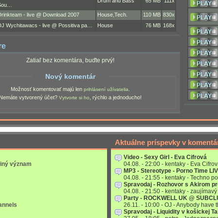
Drum and Bass
65 MB
111x
Sou…
Drinkteam - live @ Download 2007
House
,
Tech.
110 MB
830x
DJ Wychitawacs - live @ Possitiva pa…
House
76 MB
168x
re
Zatiaľ bez komentára, buďte prvý!
Nový komentár
Možnosť komentovať majú len
.
prihlásení užívatelia
Nemáte vytvorený účet?
, rýchlo a jednoducho!
Vytvorte si ho
Aktuálne príspevky v komentá
Video - Sexy Girl - Eva Cifrová
 iný význam
04.08. - 22:00 - kentaky - Eva Cifrov
MP3 - Stereotype - Porno Time LI
04.08. - 21:55 - kentaky - Techno po
Spravodaj - Rozhovor s Akirom p
04.08. - 21:50 - kentaky - zaujímavý 
Party - ROCKWELL UK @ SUBC
annels
26.11. - 10:00 - OJ - Anybody have
Spravodaj - Liquidity v košickej T