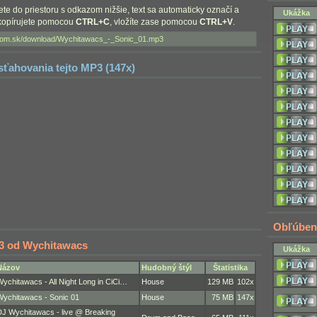
nete do priestoru s odkazom nižšie, text sa automaticky označí a
Ukážka
skopírujete pomocou
CTRL+C
, vložíte zase pomocou
CTRL+V
.
 sťahovania tejto MP3 (147x)
Obľúben
3 od Wychitawacs
Ukážka
Názov
Hudobný štýl
Štatistika
ychitawacs - All Night Long in CiCi…
House
129 MB
102x
Wychitawacs - Sonic 01
House
75 MB
147x
DJ Wychitawacs - live @ Breaking