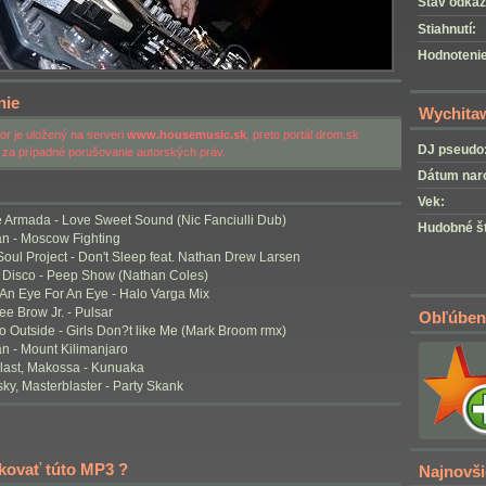
Stav odkaz
Stiahnutí:
Hodnotenie
nie
Wychita
r je uložený na serveri
www.housemusic.sk
, preto portál drom.sk
DJ pseudo
za prípadné porušovanie autorských práv.
Dátum nar
Vek:
e Armada - Love Sweet Sound (Nic Fanciulli Dub)
Hudobné št
an - Moscow Fighting
Soul Project - Don't Sleep feat. Nathan Drew Larsen
y Disco - Peep Show (Nathan Coles)
- An Eye For An Eye - Halo Varga Mix
Lee Brow Jr. - Pulsar
Obľúben
Go Outside - Girls Don?t like Me (Mark Broom rmx)
n - Mount Kilimanjaro
last, Makossa - Kunuaka
ky, Masterblaster - Party Skank
nkovať túto MP3 ?
Najnovš