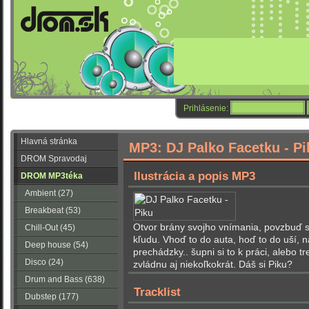
Prihlásenie:
Hlavná stránka
MP3: DJ Palko Facetku - Pi
DROM Spravodaj
Ilustrácia a popis MP3
DROM MP3téka
Ambient (27)
Breakbeat (53)
Otvor brány svojho vnímania, povzbuď s
Chill-Out (45)
kľudu. Vhoď to do auta, hoď to do uší, n
Deep house (54)
prechádzky.. šupni si to k práci, alebo t
Disco (24)
zvládnu aj niekoľkokrát. Dáš si Piku?
Drum and Bass (638)
Tracklist
Dubstep (177)