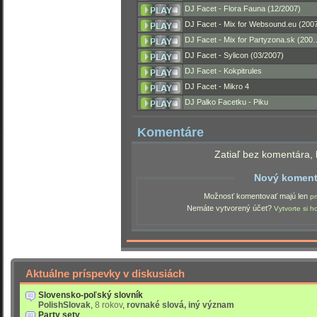
DJ Facet - Flora Fauna (12/2007)
DJ Facet - Mix for Websound.eu (200
DJ Facet - Mix for Partyzona.sk (200
DJ Facet - Sylicon (03/2007)
DJ Facet - Kokpitrules
DJ Facet - Mikro 4
DJ Palko Facetku - Piku
Komentáre
Zatiaľ bez komentára, 
Nový koment
Možnosť komentovať majú len
pr
Nemáte vytvorený účet?
Vytvorte si h
Aktuálne príspevky v diskusiách
Slovensko-poľský slovník
PolishSlovak
,
8 rokov
,
rovnaké slová, iný význam
Party sety