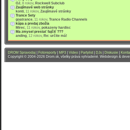
OJ
,
8 rokov
,
Rockwell Subclub
Zaujímavé web stránky
konti
,
11 rokov
,
Zaujímavé stránky
Trance Sety
goatrance
,
11 rokov
,
Trance Radio Channels
kúpa a predaj zbožia
Mirec
,
11 rokov
,
pokazeny hardisc
Ma zmysel prestať fajčiť ???
anding
,
12 rokov
,
Re: určite má!
DROM Spravodaj
|
Fotoreporty
|
MP3
|
Video
|
Partylist
|
DJs
|
Diskusie
|
Konta
Copyright © 2004-2026 Drom.sk, všetky práva vyhradené. Webdesign & dev