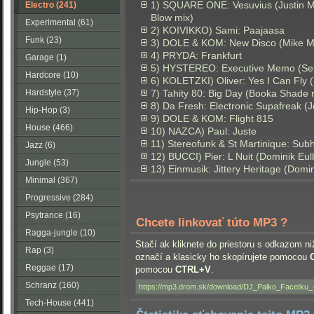
1) SQUARE ONE: Vesuvius (Justin Mar
Electro (241)
Blow mix)
Experimental (61)
2) KOIVIKKO) Sami: Paajaasa
Funk (23)
3) DOLE & KOM: New Disco (Mike M
4) PRYDA: Frankfurt
Garage (1)
5) HYSTEREO: Executive Memo (Seb
Hardcore (10)
6) KOLETZKI) Oliver: Yes I Can Fly 
Hardstyle (37)
7) Tahity 80: Big Day (Booka Shade 
8) Da Fresh: Electronic Supafreak (
Hip-Hop (3)
9) DOLE & KOM: Flight 815
House (466)
10) NAZCA) Paul: Juste
11) Stereofunk & St Martinique: Sub
Jazz (6)
12) BUCCI) Pier: L Nuit (Dominik Eul
Jungle (53)
13) Einmusik: Jittery Heritage (Domi
Minimal (367)
Progressive (284)
Psytrance (16)
Chcete linkovať túto MP3 ?
Ragga-jungle (10)
Stačí ak kliknete do priestoru s odkazom ni
Rap (3)
označí a klasicky ho skopírujete pomocou
Reggae (17)
pomocou
CTRL+V
.
Schranz (160)
Tech-House (441)