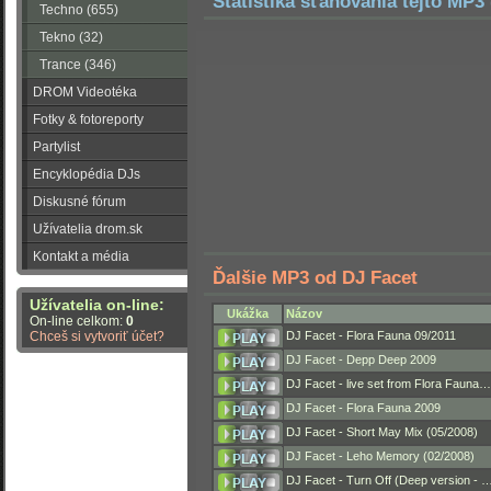
Štatistika sťahovania tejto MP3 
Techno (655)
Tekno (32)
Trance (346)
DROM Videotéka
Fotky & fotoreporty
Partylist
Encyklopédia DJs
Diskusné fórum
Užívatelia drom.sk
Kontakt a média
Ďalšie MP3 od DJ Facet
Užívatelia on-line:
Ukážka
Názov
On-line celkom:
0
Chceš si vytvoriť účet?
DJ Facet - Flora Fauna 09/2011
DJ Facet - Depp Deep 2009
DJ Facet - live set from Flora Fauna…
DJ Facet - Flora Fauna 2009
DJ Facet - Short May Mix (05/2008)
DJ Facet - Leho Memory (02/2008)
DJ Facet - Turn Off (Deep version - 